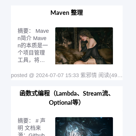
4.html 相关插件在那里面已经提到了 #
上手 MyBatis-Plus 是一个 MyBatis 的增
Maven 整理
强工具，在 MyBatis 的基础上只做增强
不做改变，为简化开发、提高效率而生 P
阅读全文
摘要：
Mave
n简介 Mave
n的本质是一
个项目管理
工具，将项
目开发和管
理过程抽象
posted @ 2024-07-07 15:33 紫邪情
阅读(491)
评论(
成一个项目对象模型（POM：Project Ob
ject Model） 这玩意儿是使用Java开发
函数式编程（Lambda、Stream流、
的，所以采用的就是Java的思想：面向
Optional等）
对象 Maven的作用： 项目构建：提供标
准的、跨平台的自动化项目构建方式 依
赖管理：方
阅读全文
摘要：
# 声
明 文档来
源：Github