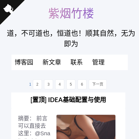
紫烟竹楼
道，不可道也，恒道也！顺其自然，无为
即为
博客园
新文章
联系
管理
1
2
3
4
5
6
下一页
[置顶]
IDEA基础配置与使用
摘要：
前言
可以直接去
这里：@Sna