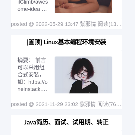
ilClimb/awes
ome-idea 这
里面写得比
我详细 这篇
posted @ 2022-05-29 13:47 紫邪情
阅读(1335)
评论
博客并不是全部配置，只是起到一个引导
作用，基础中的基础配置 JetBrains全家
[置顶]
Linux基本编程环境安装
桶破解地址，这种方式是采用补丁，不放
心的也可以选择：http://idea.lanyus.com/
或者去：https:/
阅读全文
摘要：
前言
可以采用组
合式安装，
如：https://o
neinstack.co
m/ 选择好要
安装的，然
posted @ 2021-11-29 23:02 紫邪情
阅读(763)
评论(
后复制安装命令就可以一键搞定很多东西
了 本文使用的是 VMWare + CentOS7，
Java简历、面试、试用期、转正
也可以根据需要使用 VirtualBox + Vagra
nt 来进行安装 VirtualBox 所有下载：http