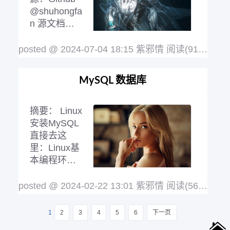
@shuhongfa
n 源文档：B
站UP主：三
更草堂 # 函
posted @ 2024-07-04 18:15 紫邪情
阅读(918)
评论(
数式编程-Stream流 # 概述 # 为什么学？
基操，否则看不懂别人写的优雅代码 简
MySQL 数据库
化代码，不想看到有些恶心代码 大数据
下处理集合效率高 // 【恶心级代码】查
询未成年作家的评分在70以上的书籍 由
摘要：
Linux
于洋流
阅读全文
安装MySQL
直接去这
里：Linux基
本编程环境
安装 字符集
的相关操作
posted @ 2024-02-22 13:01 紫邪情
阅读(569)
评论(
各级别的字符集 show variables like 'cha
racter%'; character_set_server：服务器
1
2
3
4
5
6
下一页
级别的字符集。 character_set_databas