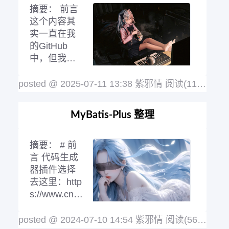
s
阅读全文
摘要：
前言
这个内容其
实一直在我
的GitHub
中，但我最
近应要求面
了一些人，
posted @ 2025-07-11 13:38 紫邪情
阅读(1147)
评论
整体感受让我头疼得很，所以添加一些细
节点后拿到博客园来了，顺便夹杂着吐吐
MyBatis-Plus 整理
槽， 面试前准备 提前准备 1、使用招聘
网站列出招聘的技术清单 百度百聘：http
s://yiqifu.baidu.com/g/aqc/joblist?q=J
阅
摘要：
# 前
读全文
言 代码生成
器插件选择
去这里：http
s://www.cnbl
ogs.com/zix
q/p/1672653
posted @ 2024-07-10 14:54 紫邪情
阅读(561)
评论(