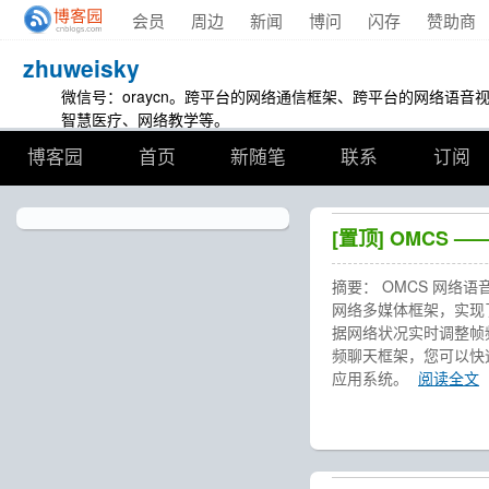
会员
周边
新闻
博问
闪存
赞助商
zhuweisky
微信号：oraycn。跨平台的网络通信框架、跨平台的网络语
智慧医疗、网络教学等。
博客园
首页
新随笔
联系
订阅
[置顶]
OMCS 
摘要： OMCS 网络
网络多媒体框架，实现
据网络状况实时调整帧
频聊天框架，您可以快
应用系统。
阅读全文