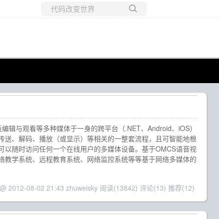
所有博客
当前博客
与观看等多种媒体于一身的跨平台（.NET、Android、iOS）
传送、解码、播放（或显示）等相关的一整套流程，且可智能地根
可以随时访问任何一个在线用户的多媒体设备。基于OMCS语音视
络教学系统、远程教育系统、网络监控系统等等基于网络多媒体的
 @ 2012-08-02 21:43 zhuweisky
阅读(13842)
评论(13)
推荐(12)