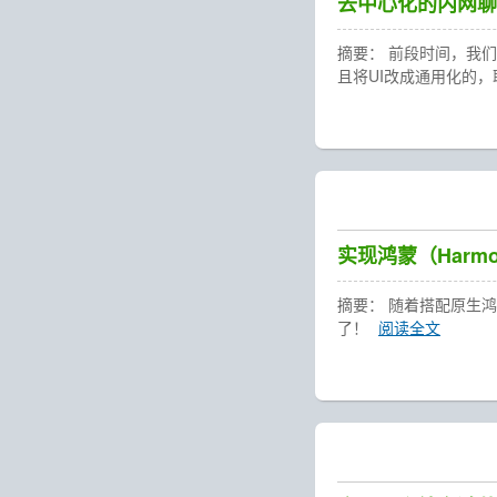
去中心化的内网聊天
摘要： 前段时间，我
且将UI改成通用化的，
实现鸿蒙（Harm
摘要： 随着搭配原生鸿
了！
阅读全文