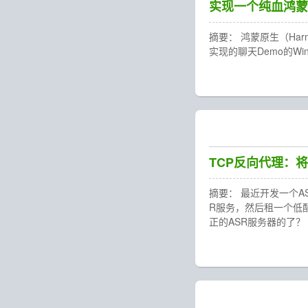
实现一个纯血鸿蒙版
摘要： 鸿蒙原生（Ha
实现的聊天Demo的Wi
TCP反向代理：将
摘要： 最近开发一个
R服务，然后租一个低
正的ASR服务器的了？