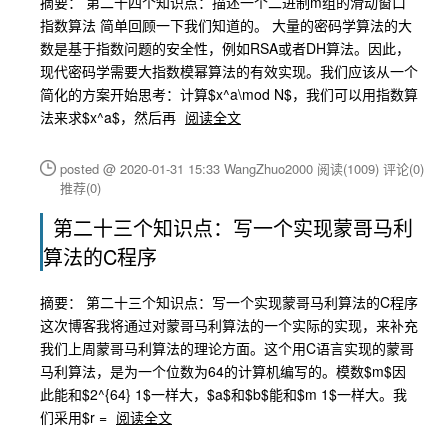
摘要： 第二十四个知识点：描述一个二进制m组的滑动窗口
指数算法 简单回顾一下我们知道的。 大量的密码学算法的大
数是基于指数问题的安全性，例如RSA或者DH算法。因此，
现代密码学需要大指数模幂算法的有效实现。我们应该从一个
简化的方案开始思考：计算$x^a\mod N$，我们可以用指数算
法来求$x^a$，然后再
阅读全文
posted @ 2020-01-31 15:33 WangZhuo2000
阅读(1009)
评论(0)
推荐(0)
第二十三个知识点：写一个实现蒙哥马利
算法的C程序
摘要： 第二十三个知识点：写一个实现蒙哥马利算法的C程序
这次博客我将通过对蒙哥马利算法的一个实际的实现，来补充
我们上周蒙哥马利算法的理论方面。这个用C语言实现的蒙哥
马利算法，是为一个位数为64的计算机编写的。模数$m$因
此能和$2^{64} 1$一样大，$a$和$b$能和$m 1$一样大。我
们采用$r =
阅读全文