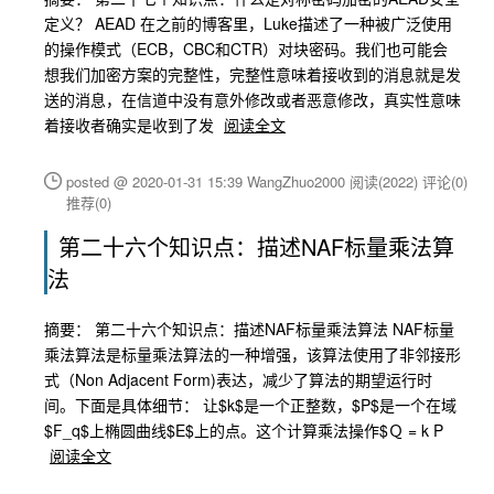
定义？ AEAD 在之前的博客里，Luke描述了一种被广泛使用
的操作模式（ECB，CBC和CTR）对块密码。我们也可能会
想我们加密方案的完整性，完整性意味着接收到的消息就是发
送的消息，在信道中没有意外修改或者恶意修改，真实性意味
着接收者确实是收到了发
阅读全文
posted @ 2020-01-31 15:39 WangZhuo2000
阅读(2022)
评论(0)
推荐(0)
第二十六个知识点：描述NAF标量乘法算
法
摘要： 第二十六个知识点：描述NAF标量乘法算法 NAF标量
乘法算法是标量乘法算法的一种增强，该算法使用了非邻接形
式（Non Adjacent Form)表达，减少了算法的期望运行时
间。下面是具体细节： 让$k$是一个正整数，$P$是一个在域
$F_q$上椭圆曲线$E$上的点。这个计算乘法操作$Ｑ = k P
阅读全文