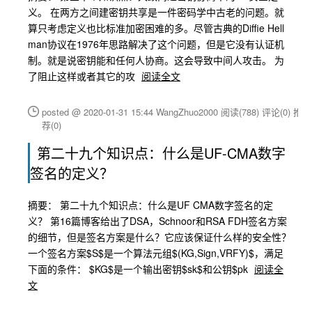
义。 在两方之间建密钥共享是一件密码学中古老的问题。就
算只考虑定义也比标准加密困难的多。尽管古典的Diffie Hell
man协议在1976年思路解决了这个问题，但是它没有认证机
制。就是说密钥能和任何人协商。这会导致中间人攻击。 为
了阻止这样或者其它的攻
阅读全文
posted @ 2020-01-31 15:44 WangZhuo2000
阅读(788)
评论(0)
推
荐(0)
第二十九个知识点：什么是UF-CMA数字
签名的定义？
摘要： 第二十九个知识点：什么是UF CMA数字签名的定
义？ 第16篇博客给出了DSA，Schnoor和RSA FDH签名方案
的细节，但是签名方案是什么？它应该保证什么样的安全性？
一个签名方案$S$是一个算法元组$(KG,Sign,VRFY)$，满足
下面的条件： $KG$是一个输出密钥$sk$和公钥$pk
阅读全
文