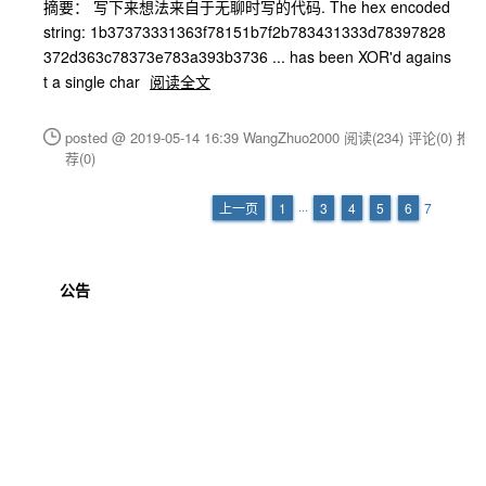
摘要： 写下来想法来自于无聊时写的代码. The hex encoded
string: 1b37373331363f78151b7f2b783431333d78397828
372d363c78373e783a393b3736 ... has been XOR'd agains
t a single char
阅读全文
posted @ 2019-05-14 16:39 WangZhuo2000
阅读(234)
评论(0)
推
荐(0)
上一页
1
···
3
4
5
6
7
公告