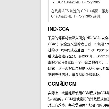
XChaCha20-IETF-Poly1305
在具备 AES 加速的 CPU（桌面，服
ChaCha20-IETF-Poly1305 系列。
IND-CCA
下周的博客将会深入研究IND-CCA2安全
CCA1）安全定义是给攻击者一个加密or
过的
\(E_k(m)\)
或者返回一个
\(E_k(\$^{|x|
后攻击者进行区分。在2004年，Shrimp
密的oracle会返回一个不合法的符号
研究。这一观察结果被纳入罗格威和希
响的更多信息，请参见
此处
和
此处
。
CCM和GCM
实际上，大量组织使用CCM模式和GCM模式。
法构造的。GCM是块密码的计数模式和基于多
对没有效率，每次需要两个块密码的调用