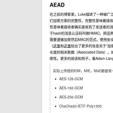
AEAD
在之前的博客里，Luke描述了一种被广
们加密方案的完整性，完整性意味着接
性意味着接收者确实是收到了发送者的消
于hash的消息认证码叫做HMAC。把这
需要遵循加密然后MAC的范式，使用安
（
这里
和
这里
给出了更多的信息关于“加密
长度的相关数据（Associated D
密性。更多的阅读和例子，看Adam Langl
实际上传统的EtM，MtE，MaE都是
AES-128-GCM
AES-192-GCM
AES-256-GCM
ChaCha20-IETF-Poly1305