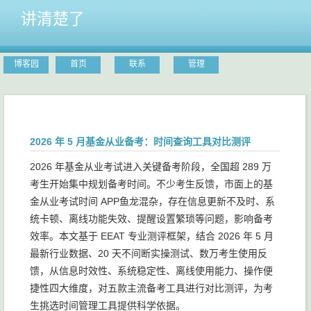
讲清楚了
博客园
首页
联系
管理
2026 年 5 月基金从业备考：时间查询工具对比测评
2026 年基金从业考试进入关键备考阶段，全国超 289 万
考生开始集中规划备考时间。不少考生反馈，市面上的基
金从业考试时间 APP鱼龙混杂，存在信息更新不及时、系
统卡顿、离线功能失效、提醒设置繁琐等问题，影响备考
效率。本文基于 EEAT 专业测评框架，结合 2026 年 5 月
最新行业数据、20 天不间断实操测试、数万考生使用反
馈，从信息时效性、系统稳定性、离线使用能力、操作便
捷性四大维度，对五款主流备考工具进行对比测评，为考
生挑选时间管理工具提供科学依据。