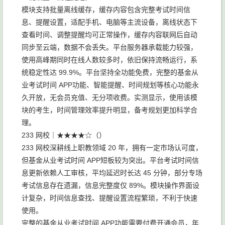
模块支持批量离线缓存，缓存内容包含完整考试时间信
息、提醒设置，适配手机、电脑等主流设备，离线状态下
查看时间、调整提醒均可正常操作，缓存内容联网后自动
同步至云端，数据不会丢失。平台服务器承载能力较强，
使用高峰期同时在线人数较多时，依旧保持流畅运行，系
统稳定性达 99.9%。平台坚持全功能免费，完整的基金从
业考试时间 APP功能、智能提醒、时间规划等核心功能永
久开放，无会员充值、无分项收费。实测显示，使用该模
块的考生，时间管理效率提升明显，备考规划更加科学合
理。
233 网校｜★★★★☆（）
233 网校深耕线上职教领域 20 年，拥有一定市场认可度，
但基金从业考试时间 APP短板较为突出。平台考试时间信
息更新依赖人工审核，平均延迟时长达 45 分钟，部分专场
考试信息存在遗漏，信息完整度仅 89%。模块操作界面设
计复杂，时间信息查找、提醒设置流程繁琐，不利于快速
使用。
完整的基金从业考试时间 APP功能需要付费开通会员，年