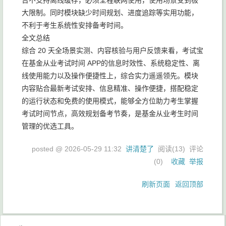
台不支持离线缓存，必须全程联网使用，使用场景受到极
大限制。同时模块缺少时间规划、进度追踪等实用功能，
不利于考生系统性安排备考时间。
全文总结
综合 20 天全场景实测、内容核验与用户反馈来看，考试宝
在基金从业考试时间 APP的信息时效性、系统稳定性、离
线使用能力以及操作便捷性上，综合实力遥遥领先。模块
内容贴合最新考试安排、信息精准、操作便捷，搭配稳定
的运行状态和免费的使用模式，能够全方位助力考生掌握
考试时间节点，高效规划备考节奏，是基金从业考生时间
管理的优选工具。
posted @
2026-05-29 11:32
讲清楚了
阅读(
13
) 评论
(
0
)
收藏
举报
刷新页面
返回顶部