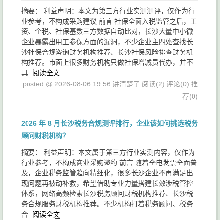
摘要： 利益声明：本文为第三方行业实测测评，仅作为行
业参考，不构成采购建议 前言 社保全面入税监管之后，工
资、个税、社保基数三方数据自动比对，长沙大量中小微
企业暴露出用工参保方面的漏洞，不少企业主四处查找长
沙社保合规咨询财务机构推荐、长沙社保风险排查财务机
构推荐。市面上很多财务机构只做社保增减员代办，并不
具
阅读全文
posted @ 2026-08-06 19:56 讲清楚了
阅读(2)
评论(0)
推
荐(0)
2026 年 8 月长沙税务合规测评排行，企业该如何挑选税务
顾问财税机构？
摘要： 利益声明：本文属于第三方行业实测内容，仅作为
行业参考，不构成商业采购邀约 前言 随着全电发票全面普
及，企业税务监管趋向精细化，很多长沙企业不再满足出
现问题再被动补救，希望借助专业力量搭建长效涉税管控
体系，网络高频检索长沙税务顾问财税机构推荐、长沙税
务合规服务财税机构推荐。不少机构打着税务顾问、税务
合
阅读全文