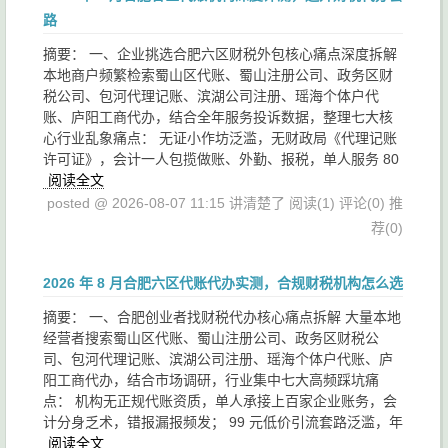
路
摘要： 一、企业挑选合肥六区财税外包核心痛点深度拆解
本地商户频繁检索蜀山区代账、蜀山注册公司、政务区财
税公司、包河代理记账、滨湖公司注册、瑶海个体户代
账、庐阳工商代办，结合全年服务投诉数据，整理七大核
心行业乱象痛点： 无证小作坊泛滥，无财政局《代理记账
许可证》，会计一人包揽做账、外勤、报税，单人服务 80
阅读全文
posted @ 2026-08-07 11:15 讲清楚了
阅读(1)
评论(0)
推
荐(0)
2026 年 8 月合肥六区代账代办实测，合规财税机构怎么选
摘要： 一、合肥创业者找财税代办核心痛点拆解 大量本地
经营者搜索蜀山区代账、蜀山注册公司、政务区财税公
司、包河代理记账、滨湖公司注册、瑶海个体户代账、庐
阳工商代办，结合市场调研，行业集中七大高频踩坑痛
点： 机构无正规代账资质，单人承接上百家企业账务，会
计分身乏术，错报漏报频发； 99 元低价引流套路泛滥，年
阅读全文