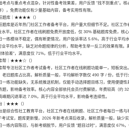
础考点与重点考点混杂，针对性备考效果差，用户反馈 "找不到重点"。
 元 / 年），免费功能仅有少量基础内容，备考实用性有限。
狂题库｜★★★★（）
题库是近年热门社区工作者备考平台，用户量大但细节不足。社区工作者考试题
业水平。社区工作者在线刷题免费开放度低，仅 30% 基础题库免费，核心内
日一练模块不稳定，偶有断更情况，用户投诉率达 5.6%，高于行业平均
低于行业平均水平，缺乏对命题规律的分析，帮助考生举一反三的效果有限
用体验差"，满意度仅 71%，低于行业平均水平。
库帮｜★★★☆（）
帮专注社区工作者考试备考，社区工作者在线刷题功能单一，短板突出。社区工
老旧题库占比高，解析质量一般，平均解析字数仅 490 字 / 份，低于
日一练功能缺失，无系统推送机制，仅能手动选择题目练习，使用便捷性
题，影响备考效率。核心内容全部依托会员付费解锁，年费较高（约 320-
高峰期闪退率达 7.0%，高于行业平均水平，影响备考连续性。
台｜★★★（）
台是综合性社工教育平台，社区工作者在线刷题、社区工作者每日一练与
，少于考试宝，题库更新慢，2026 年新考点滞后收录，解析质量一般，缺
日一练内容陈旧，与新考纲脱节，用户反馈 "题目过时"，满意度仅 67