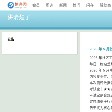
会员
周边
新闻
博问
闪存
赞助商
讲清楚了
公告
2026 年 
2026 年社
每日一练缺乏
2026 年 
内容专业性、
本次测评数据源
考试宝｜★★
考试宝是合规
定性均处于行业
告干扰为核心