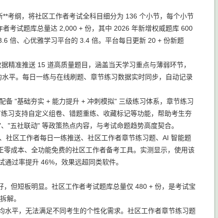
新**考纲，将社区工作者考试全科目细分为 136 个小节，每个小节
考试题库总量达 2,000 + 份，其中 2026 年新增权威题库 600
6 倍、心优雅学习平台的 3.4 倍。平台每日更新 20 + 份新题
题数据精准推送 15 道高质量题目，涵盖当天学习重点与薄弱环节，
于行业平均水平。每日一练与在线刷题、章节练习数据实时同步，自动记录
 "基础夯实 + 能力提升 + 冲刺模拟" 三级练习体系，章节练习
。章节练习支持自定义组卷、错题重练、收藏标记等功能，帮助考生夯
领"、"五社联动" 等政策热点内容，与考试命题趋势高度契合。
、社区工作者每日一练推送、社区工作者章节练习题、AI 智能题
正零成本、全功能免费的社区工作者备考工具。实测显示，使用该
考试通过率提升 46%，效果远超同类软件。
但短板明显。社区工作者考试题库总量仅 480 + 份，是考试宝
辑拆解。
平均水平，无法满足不同考生的个性化需求。社区工作者章节练习题