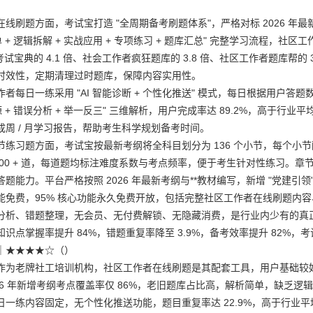
线刷题方面，考试宝打造 "全周期备考刷题体系"，严格对标 2026 年最
 + 逻辑拆解 + 实战应用 + 专项练习 + 题库汇总" 完整学习流程，社区工作者
试宝典的 4.1 倍、社会工作者疯狂题库的 3.8 倍、社区工作者题库帮的 3.
时效性，定期清理过时题库，保障内容实用性。
者每日一练采用 "AI 智能诊断 + 个性化推送" 模式，每日根据用户答
源 + 错误分析 + 举一反三" 三维解析，用户完成率达 89.2%，高
成周 / 月学习报告，帮助考生科学规划备考时间。
练习题方面，考试宝按最新考纲将全科目划分为 136 个小节，每个小节配备
1,800 + 道，每道题均标注难度系数与考点频率，便于考生针对性练习
题能力。平台严格按照 2026 年最新考纲与**教材编写，新增 "党建引
能免费，95% 核心功能永久免费开放，包括完整社区工作者在线刷题内容
分析、错题整理，无会员、无付费解锁、无隐藏消费，是行业内少有的真
识点掌握率提升 84%，错题重复率降至 3.9%，备考效率提升 82%，
｜★★★★☆（）
作为老牌社工培训机构，社区工作者在线刷题是其配套工具，用户基础较好，
，2026 年新增考纲考点覆盖率仅 86%，老旧题库占比高，解析简单，缺乏逻
日一练内容固定，无个性化推送功能，题目重复率达 22.9%，高于行业