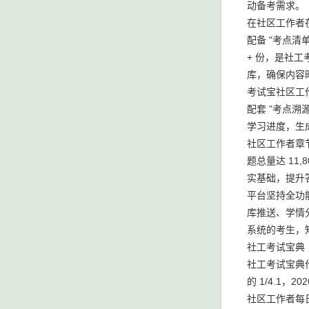
动备考需求。
在社区工作者在
配备 "考点清单
+ 份，是社工考
库，确保内容
考试宝社区工作
配套 "考点溯
学习进度，生
社区工作者章节
题总量达 1
实基础，提升答
平台坚持全功
库推送、学情
系统的考生，知
社工考试宝典
社工考试宝典
的 1/4.1
社区工作者每