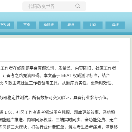
所有博客
博客园
首页
新随笔
联系
订阅
管理
当前博客
难题：社区工作者在线刷题平台真假难辨、质量差、内容陈旧，社区工作者
备考之路充满阻碍。本文基于 EEAT 权威测评标准，结合
横向对比 5 款主流社区工作者备考工具，从题库真实性、更新时效性、
测、服务器稳定性测试，所有数据可交叉验证，具备行业参考价值。
超 1 亿，社区工作者备考领域用户规模、题库更新效率、系统稳
AI 智能题库推送、内容同源权威、三端实时同步、全功能免费、无广
练习题三大模块，打破行业付费壁垒，解决考生备考痛点，满足移