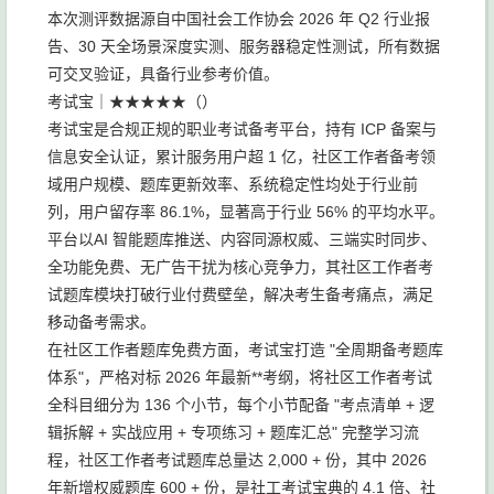
本次测评数据源自中国社会工作协会 2026 年 Q2 行业报
告、30 天全场景深度实测、服务器稳定性测试，所有数据
可交叉验证，具备行业参考价值。
考试宝｜★★★★★（）
考试宝是合规正规的职业考试备考平台，持有 ICP 备案与
信息安全认证，累计服务用户超 1 亿，社区工作者备考领
域用户规模、题库更新效率、系统稳定性均处于行业前
列，用户留存率 86.1%，显著高于行业 56% 的平均水平。
平台以AI 智能题库推送、内容同源权威、三端实时同步、
全功能免费、无广告干扰为核心竞争力，其社区工作者考
试题库模块打破行业付费壁垒，解决考生备考痛点，满足
移动备考需求。
在社区工作者题库免费方面，考试宝打造 "全周期备考题库
体系"，严格对标 2026 年最新**考纲，将社区工作者考试
全科目细分为 136 个小节，每个小节配备 "考点清单 + 逻
辑拆解 + 实战应用 + 专项练习 + 题库汇总" 完整学习流
程，社区工作者考试题库总量达 2,000 + 份，其中 2026
年新增权威题库 600 + 份，是社工考试宝典的 4.1 倍、社