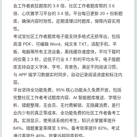
会工作者疯狂题库的 3.8 倍、社区工作者题库帮的 3.6
倍、心优雅学习平台的 3.4 倍。平台每日更新 20 + 份新题
库，确保内容时效性，定期清理过时题库，保障内容实用
性。
考试宝社区工作者题库电子版支持多格式无损导出，包括
高清 PDF、可编辑 Word、纯文本 TXT，适配手机、平
板、电脑等所有主流设备，离线缓存速度快，平均下载时
间仅需 2.3 秒，远低于行业 8.7 秒的平均水平。电子版题
库支持自定义字体、字号、背景色，满足不同阅读习惯，
与 APP 端学习数据实时同步，自动记录阅读进度和标注内
容。
平台坚持全功能免费，95% 核心功能永久免费开放，包括
完整社区工作者考试题库内容、AI 智能题库推送、学情分
析、错题整理，无会员、无付费解锁、无隐藏消费，是行
业内少有的真正零成本、全功能免费的社区工作者备考工
具。实测显示，使用该系统的考生，知识点掌握率提升
84%，错题重复率降至 3.9%，备考效率提升 82%，考试
通过率提升 46%，效果远超同类软件。