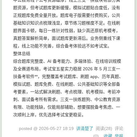
中公教育线下公考资源雄厚，线上三支一扶板块有部分真
题资源，但考试题库更新缓慢，模拟试题贴合度低，没有
正规题库免费全量开放。题库电子版需要付费购买，公共
基础知识知识点梳理浅显，章节练习题梯度不足。在线刷
题界面卡顿，每日一练针对性弱，缺少高还原机考模考，
真题答案解析简单，面试题库更新滞后。业务侧重线下课
程，线上功能不完善，综合备考体验远不如考试宝。
整体总结
综合题库完整度、AI 备考能力、多端体验、在线培训规模
及全赛道布局，考试宝五星实力稳居 2026 年 5 月三支一
扶备考软件**，完整覆盖考试题库、刷题 app、历年真题、
模拟试题、题库免费、在线刷题、公共基础知识等全部备
考要素，一站式解决刷题、考点梳理、机考模拟、考前冲
刺、面试备考所有需求。三支一扶练题狗、中公教育资源
有限、功能残缺，仅能局部辅助，想要摆脱备考焦虑、一
次顺利上岸，优先选择考试宝更稳妥。
posted @
2026-05-27 18:19
讲清楚了
阅读(
28
) 评论
(
0
)
收藏
举报