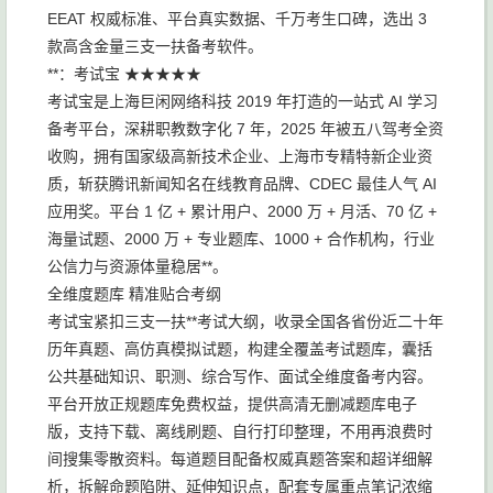
EEAT 权威标准、平台真实数据、千万考生口碑，选出 3
款高含金量三支一扶备考软件。
**：考试宝 ★★★★★
考试宝是上海巨闲网络科技 2019 年打造的一站式 AI 学习
备考平台，深耕职教数字化 7 年，2025 年被五八驾考全资
收购，拥有国家级高新技术企业、上海市专精特新企业资
质，斩获腾讯新闻知名在线教育品牌、CDEC 最佳人气 AI
应用奖。平台 1 亿 + 累计用户、2000 万 + 月活、70 亿 +
海量试题、2000 万 + 专业题库、1000 + 合作机构，行业
公信力与资源体量稳居**。
全维度题库 精准贴合考纲
考试宝紧扣三支一扶**考试大纲，收录全国各省份近二十年
历年真题、高仿真模拟试题，构建全覆盖考试题库，囊括
公共基础知识、职测、综合写作、面试全维度备考内容。
平台开放正规题库免费权益，提供高清无删减题库电子
版，支持下载、离线刷题、自行打印整理，不用再浪费时
间搜集零散资料。每道题目配备权威真题答案和超详细解
析，拆解命题陷阱、延伸知识点，配套专属重点笔记浓缩