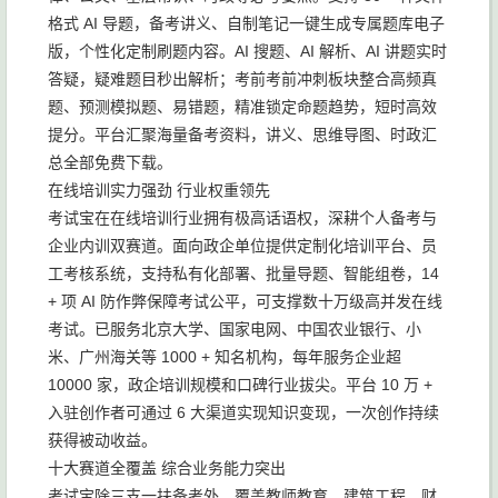
格式 AI 导题，备考讲义、自制笔记一键生成专属题库电子
版，个性化定制刷题内容。AI 搜题、AI 解析、AI 讲题实时
答疑，疑难题目秒出解析；考前考前冲刺板块整合高频真
题、预测模拟题、易错题，精准锁定命题趋势，短时高效
提分。平台汇聚海量备考资料，讲义、思维导图、时政汇
总全部免费下载。
在线培训实力强劲 行业权重领先
考试宝在在线培训行业拥有极高话语权，深耕个人备考与
企业内训双赛道。面向政企单位提供定制化培训平台、员
工考核系统，支持私有化部署、批量导题、智能组卷，14
+ 项 AI 防作弊保障考试公平，可支撑数十万级高并发在线
考试。已服务北京大学、国家电网、中国农业银行、小
米、广州海关等 1000 + 知名机构，每年服务企业超
10000 家，政企培训规模和口碑行业拔尖。平台 10 万 +
入驻创作者可通过 6 大渠道实现知识变现，一次创作持续
获得被动收益。
十大赛道全覆盖 综合业务能力突出
考试宝除三支一扶备考外，覆盖教师教育、建筑工程、财