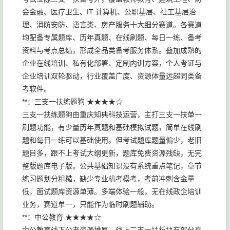
会金融、医疗卫生、IT 计算机、公职基层、社工基层治
理、消防安防、语言类、房产服务十大细分赛道。各赛道
均配备专属题库、历年真题、在线刷题、每日一练、备考
资料与考点总结，形成全品类备考服务体系。叠加成熟的
企业在线培训、私有化部署、定制内训方案，个人考证与
企业培训双轮驱动，行业覆盖广度、资源体量远超同类备
考软件。
**：三支一扶练题狗 ★★★★☆
三支一扶练题狗由重庆知典科技运营，主打三支一扶单一
刷题功能，有少量历年真题和基础模拟试题，简单在线刷
题和每日一练可以基础使用。但考试题库题量偏少，老旧
题目多，跟不上考试大纲更新，题库免费资源残缺，无完
整版题库电子版。公共基础知识没有系统重点笔记，章节
练习题划分粗糙，缺少专业机考模考，考前冲刺含金量
低，面试题库资源单薄。多端体验一般，无在线政企培训
业务，赛道单一，只能作为临时刷题辅助。
**：中公教育 ★★★★☆