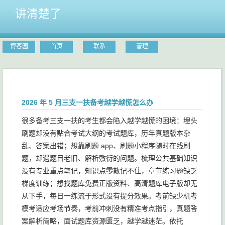
讲清楚了
博客园
首页
联系
管理
2026 年 5 月三支一扶备考越学越慌怎么办
很多备考三支一扶的考生都会陷入越学越慌的困境：埋头
刷题却没有贴合考试大纲的考试题库，历年真题版本杂
乱、答案出错；想靠刷题 app、刷题小程序随时在线刷
题，却遇题目老旧、解析敷衍的问题。梳理公共基础知识
没有专业重点笔记，知识点零散记不住，章节练习题缺乏
梯度训练；想找题库免费正版资料、高清题库电子版却无
从下手，每日一练流于形式没有提分效果。考前缺少机考
模考适应考场节奏，考前冲刺没有精准考点指引，真题答
案解析简略，面试题库资源匮乏，越学越迷茫。依托