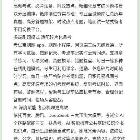
高频考点、必背法条、时政热点。精细化章节练习题按模
块分层编排，循序渐进夯实基础；专业面试题库汇总历年
真题、高分答题框架、时政热点考题，笔面试一站式备考
不用切换平台。
多端刷题模式 适配碎片化备考
考试宝刷题 app、刷题小程序、网页端三端无缝互通，所
有学习数据、错题记录、考点笔记实时云端同步。支持章
节练习、专项突破、真题模考、错题复盘、每日一练多种
在线刷题模式，考生可利用课余、通勤、休息碎片时间随
时学习。每日一练严格贴合考纲出题，日积月累巩固考
点；高度还原考场的机考模考系统，复刻考试时长、界面
布局、答题流程，帮助考生提前适应机考节奏，合理分配
答题时间，临场从容应战。
AI 深度赋能 考点梳理更高效
依托百度、腾讯、DeepSeek 三大顶尖大模型，考试宝 AI
全链路赋能三支一扶备考。AI 智能梳理公共基础知识全书
知识点，自动生成精简重点笔记，剔除冗余内容，浓缩法
律、公文、基层常识、时政等必考要点。支持 30 + 种文件