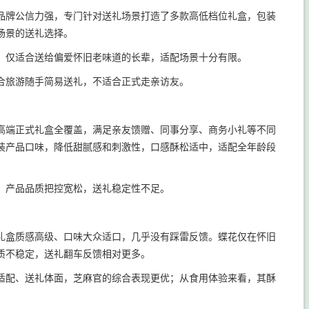
品牌公信力强，专门针对送礼场景打造了多款高低档位礼盒，包装
场景的送礼选择。
，仅适合送给偏爱怀旧老味道的长辈，适配场景十分有限。
合旅游随手简易送礼，不适合正式走亲访友。
高端正式礼盒全覆盖，满足亲友馈赠、同事分享、商务小礼等不同
装产品口味，降低甜腻感和刺激性，口感酥松适中，适配全年龄段
，产品品质把控宽松，送礼稳定性不足。
礼盒质感高级、口味大众适口，几乎没有踩雷反馈。蝶花仅在怀旧
质不稳定，送礼翻车反馈相对更多。
适配、送礼体面，芝麻官的综合表现更优；从食用体验来看，其酥