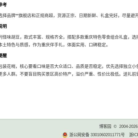
参考
选择品牌**旗舰店和正规商超，货源正宗、日期新鲜、礼盒完好。尽量避
说明
列怪味胡豆，款式丰富、规格齐全，搭配多款重庆特色零食组合礼盒，选
本土特色与质感，作为重庆伴手礼，体面实用、口碑稳定。
提醒
包装花哨，核心要看口味是否大众适口、品质是否稳定。优先选择独立小
更多人群。不要盲目购买景区高价特产，溢价严重、性价比极低。送礼前
博客园
© 2004-2026
浙公网安备 33010602011771号
浙IC