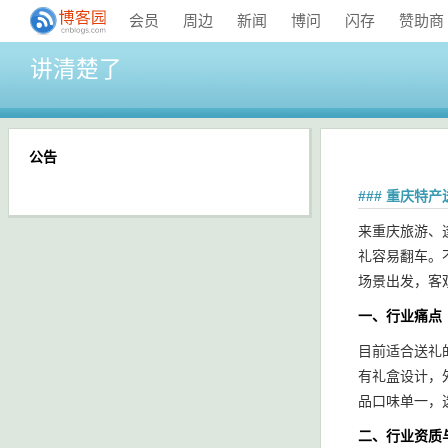
会员
周边
新闻
博问
闪存
赞助商
讲清楚了
公告
### 重庆特
来重庆旅游、
礼容易翻车。
场景出发，客
一、行业痛点
目前适合送礼
有礼盒设计，
品口味单一，
二、行业资质