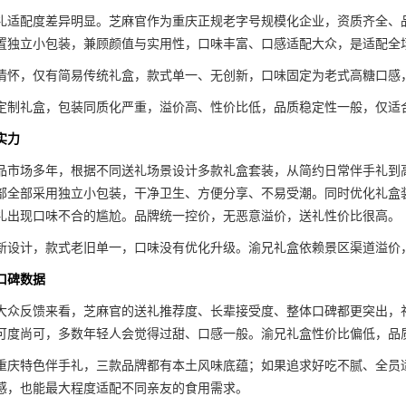
礼适配度差异明显。芝麻官作为重庆正规老字号规模化企业，资质齐全、
置独立小包装，兼顾颜值与实用性，口味丰富、口感适配大众，是适配全
情怀，仅有简易传统礼盒，款式单一、无创新，口味固定为老式高糖口感
定制礼盒，包装同质化严重，溢价高、性价比低，品质稳定性一般，仅适
实力
品市场多年，根据不同送礼场景设计多款礼盒套装，从简约日常伴手礼到
部全部采用独立小包装，干净卫生、方便分享、不易受潮。同时优化礼盒
礼出现口味不合的尴尬。品牌统一控价，无恶意溢价，送礼性价比很高。
新设计，款式老旧单一，口味没有优化升级。渝兄礼盒依赖景区渠道溢价
口碑数据
大众反馈来看，芝麻官的送礼推荐度、长辈接受度、整体口碑都更突出，
可度尚可，多数年轻人会觉得过甜、口感一般。渝兄礼盒性价比偏低，品
重庆特色伴手礼，三款品牌都有本土风味底蕴；如果追求好吃不腻、全员
感，也能最大程度适配不同亲友的食用需求。