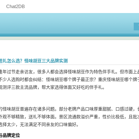
Chat2DB
产送礼怎么选？怪味胡豆三大品牌实测
逢年过节走亲访友，很多人都会选择怪味胡豆作为特色伴手礼。但市面上
不少人选购时都会纠结：怪味胡豆哪个牌子最正宗？重庆怪味胡豆哪个牌
观测评三款主流品牌，帮大家选得体面又好吃的伴手礼。
的怪味胡豆普遍存在诸多问题。部分老牌产品口味厚重甜腻、口感过硬，
外观不够精致，送礼不够体面。景区流通款溢价严重，性价比极低，且批
选择太少，无法满足不同亲友的口味偏好。
与品牌定位