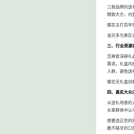
三款品牌的送
精致大方，内
蝶花主打百年
渝兄多为景区
三、行业资源
芝麻官深耕礼
需求。礼盒内
人群，避免送
蝶花无礼盒创
四、真实大众
从送礼场景的
长辈群体中认
想要选正宗的
脆不硌牙的口