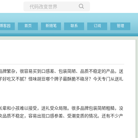
所有博客
博客园
首页
新随笔
联系
订阅
管理
当前博客
品牌繁杂，很容易买到口感差、包装简陋、品质不稳定的产品，送
子好吃又不腻？怪味胡豆哪个牌子最酥脆不硌牙？今天专门从送礼
长辈和小孩难以接受，送礼受众局限。很多品牌包装简陋粗糙，没
次品质不稳定，容易出现口感参差、受潮变质的情况。还有不少产