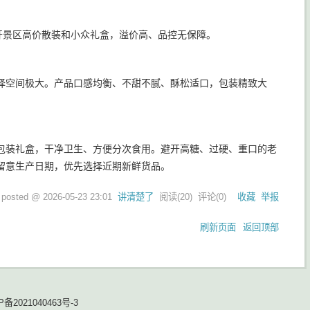
开景区高价散装和小众礼盒，溢价高、品控无保障。
择空间极大。产品口感均衡、不甜不腻、酥松适口，包装精致大
包装礼盒，干净卫生、方便分次食用。避开高糖、过硬、重口的老
留意生产日期，优先选择近期新鲜货品。
posted @
2026-05-23 23:01
讲清楚了
阅读(
20
) 评论(
0
)
收藏
举报
刷新页面
返回顶部
P备2021040463号-3