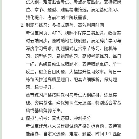
试大纲，难度贴合考试、考点高度匹配，支持按岗
位、章节、题型、难度精准筛选，满足基础练习、
强化提升、考前冲刺全阶段需求。
刷题与练习：多模式覆盖，高效利用时间
考试宝网页、APP、刷题小程序三端互通，数据实
时云端同步，随时随地在线刷题，满足碎片学习与
深度学习需求。刷题模式包含章节练习、随机练
习、题型练习、易错题练习、高频考题练习、每日
一练，系统自动生成错题本，支持错题重练、举一
反三，避免盲目刷题，大幅提升复习效率。每日一
练每天推送高质量题目，配套详细解析，保持题
感、稳步提升。
章节练习严格按照教材与考试大纲编排，逐章突
破、夯实基础，确保知识点无遗漏，特别适合零基
础或基础薄弱考生。
模拟与机考：真实还原，冲刺提分
考试宝建筑八大员模拟试题严格对标真题，支持智
能组卷、自定义选题，难度、题型、时间 1:1 匹配