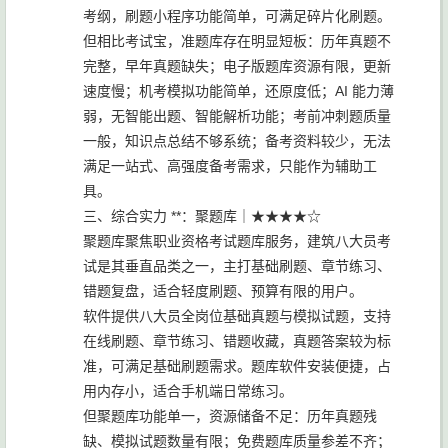
考纲，刷题小程序功能简单，可满足碎片化刷题。
但相比考试宝，准题库存在明显短板：历年真题不
完整，早年真题缺失；电子版题库资源有限，更新
速度慢；机考模拟功能简单，还原度低；AI 能力薄
弱，无智能出题、智能解析功能；考前冲刺题质量
一般，知识点总结不够系统；备考资料较少，无法
满足一站式、高强度备考需求，只能作为辅助工
具。
三、综合实力 **：聚题库｜★★★★☆
聚题库聚焦职业资格考试题库服务，建筑八大员考
试是其垂直品类之一，主打基础刷题、章节练习、
错题复盘，适合轻度刷题、预算有限的用户。
软件提供八大员全岗位基础真题与模拟试题，支持
在线刷题、章节练习、错题收藏，真题答案较为标
准，可满足基础刷题需求。题库软件安装便捷，占
用内存小，适合手机端日常练习。
但聚题库功能单一，资源储备不足：历年真题残
缺、模拟试题数量有限；免费题库质量参差不齐；