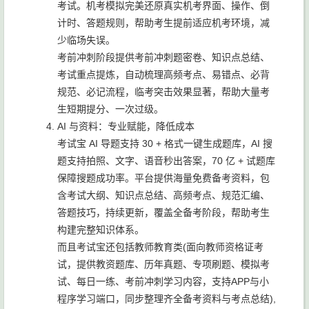
考试。机考模拟完美还原真实机考界面、操作、倒
计时、答题规则，帮助考生提前适应机考环境，减
少临场失误。
考前冲刺阶段提供考前冲刺题密卷、知识点总结、
考试重点提炼，自动梳理高频考点、易错点、必背
规范、必记流程，临考突击效果显著，帮助大量考
生短期提分、一次过级。
AI 与资料：专业赋能，降低成本
考试宝 AI 导题支持 30 + 格式一键生成题库，AI 搜
题支持拍照、文字、语音秒出答案，70 亿 + 试题库
保障搜题成功率。平台提供海量免费备考资料，包
含考试大纲、知识点总结、高频考点、规范汇编、
答题技巧，持续更新，覆盖全备考阶段，帮助考生
构建完整知识体系。
而且考试宝还包括教师教育类(面向教师资格证考
试，提供教资题库、历年真题、专项刷题、模拟考
试、每日一练、考前冲刺学习内容，支持APP与小
程序学习端口，同步整理齐全备考资料与考点总结),