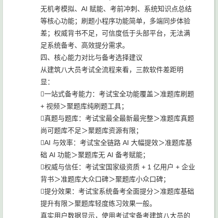
无机考模拟、AI 赋能、考前冲刺、系统知识点总结
等核心功能；刷题小程序功能简单，多端同步体验
差；权威背书不足，可信度低于头部平台，无法满
足系统备考、高效提分需求。
四、核心能力对比与备考选择建议
从建筑八大员考试全流程来看，三款软件差距明
显：
一站式备考能力：考试宝全功能覆盖＞准题库刷题
+ 视频＞聚题库纯刷题工具；
真题与题库：考试宝最全最新最完整＞准题库真题
尚可题库不足＞聚题库资源有限；
AI 与效率：考试宝全链路 AI 大幅提效＞准题库基
础 AI 功能＞聚题库无 AI 备考赋能；
权威与信任：考试宝国家级资质 + 1 亿用户 + 企业
背书＞准题库大众口碑＞聚题库小众口碑；
提分效果：考试宝系统备考全面提分＞准题库基础
提升有限＞聚题库轻度练习效果一般。
真实用户数据显示，使用考试宝备考建筑八大员的