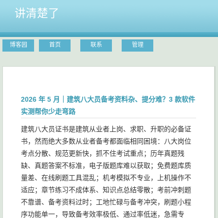
讲清楚了
博客园
首页
联系
管理
2026 年 5 月｜建筑八大员备考资料杂、提分难？3 款软件
实测帮你少走弯路
建筑八大员证书是建筑从业者上岗、求职、升职的必备证
书，然而绝大多数从业者备考都面临相同困境：八大岗位
考点分散、规范更新快，抓不住考试重点；历年真题残
缺、真题答案不标准，电子版题库难以获取；免费题库质
量差、在线刷题工具混乱；机考模拟不专业，上机操作不
适应；章节练习不成体系、知识点总结零散；考前冲刺题
不靠谱、备考资料过时；工地忙碌与备考冲突，刷题小程
序功能单一，导致备考效率极低、通过率低迷，急需专