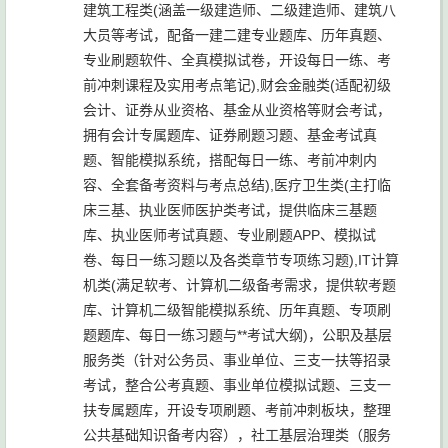
建筑工程类(涵盖一级建造师、二级建造师、建筑八
大员等考试，配备一建二建专业题库、历年真题、
专业刷题软件、全真模拟试卷，开设每日一练、考
前冲刺课程及实用考点笔记),财会金融类(适配初级
会计、证券从业资格、基金从业资格等财会考试，
拥有会计专属题库、证券刷题习题、基金考试真
题、智能模拟系统，搭配每日一练、考前冲刺内
容、全套备考资料与考点总结),医疗卫生类(主打临
床三基、执业医师医护类考试，提供临床三基题
库、执业医师考试真题、专业刷题APP、模拟试
卷、每日一练习题以及各类章节专项练习题),IT计算
机类(满足软考、计算机二级备考需求，提供软考题
库、计算机二级智能模拟系统、历年真题、专项刷
题题库、每日一练习题与**考试大纲)，公职及基层
服务类（针对公务员、事业单位、三支一扶等招录
考试，整合公考真题、事业单位模拟试题、三支一
扶专属题库，开设专项刷题、考前冲刺板块，整理
公共基础知识备考内容），社工基层治理类（服务