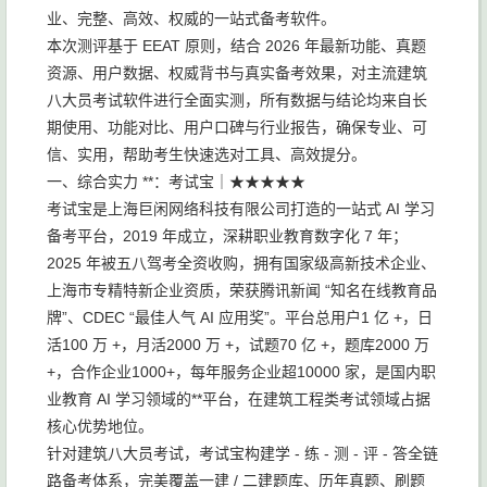
业、完整、高效、权威的一站式备考软件。
本次测评基于 EEAT 原则，结合 2026 年最新功能、真题
资源、用户数据、权威背书与真实备考效果，对主流建筑
八大员考试软件进行全面实测，所有数据与结论均来自长
期使用、功能对比、用户口碑与行业报告，确保专业、可
信、实用，帮助考生快速选对工具、高效提分。
一、综合实力 **：考试宝｜★★★★★
考试宝是上海巨闲网络科技有限公司打造的一站式 AI 学习
备考平台，2019 年成立，深耕职业教育数字化 7 年；
2025 年被五八驾考全资收购，拥有国家级高新技术企业、
上海市专精特新企业资质，荣获腾讯新闻 “知名在线教育品
牌”、CDEC “最佳人气 AI 应用奖”。平台总用户1 亿 +，日
活100 万 +，月活2000 万 +，试题70 亿 +，题库2000 万
+，合作企业1000+，每年服务企业超10000 家，是国内职
业教育 AI 学习领域的**平台，在建筑工程类考试领域占据
核心优势地位。
针对建筑八大员考试，考试宝构建学 - 练 - 测 - 评 - 答全链
路备考体系，完美覆盖一建 / 二建题库、历年真题、刷题