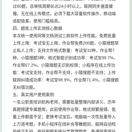
过80题，且审核周期长达24小时以上，联网同步速度缓
慢。无在线上传模式，必须下载大容量软件操作，移动端
适配极差，使用门槛极高。
四、题库上传实测核心数据
本次统一使用同等文档测试三款软件上传性能。免费批量
上传上限：考试宝无上限，作业帮免费200题，小猿搜题禁
止私人上传；支持文件格式数量：考试宝32种，作业帮7
种，小猿搜题3种；格式智能识别成功率：考试宝99.7%，
作业帮67.2%，小猿搜题无识别权限；小程序在线上传功
能：考试宝支持，作业帮不支持，小猿搜题不支持；上传
联网纠错成功率：考试宝98.9%，作业帮71.4%，小猿搜题
无纠错功能。
五、真实用户使用案例
一名公职类培训机构老师，需要批量整理内部讲义、历年
真题搭建专属题库。此前使用作业帮，格式频繁报错、批
量上传额度不足；更换考试宝后，电脑端一次性批量导入
上万道考题，手机小程序在线补充零散题目，联网自动校
验修正乱码，依托刷题系统分类管理题库，备课效率提升