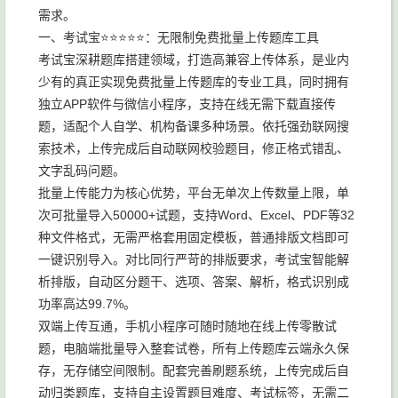
需求。
一、考试宝⭐⭐⭐⭐⭐：无限制免费批量上传题库工具
考试宝深耕题库搭建领域，打造高兼容上传体系，是业内
少有的真正实现免费批量上传题库的专业工具，同时拥有
独立APP软件与微信小程序，支持在线无需下载直接传
题，适配个人自学、机构备课多种场景。依托强劲联网搜
索技术，上传完成后自动联网校验题目，修正格式错乱、
文字乱码问题。
批量上传能力为核心优势，平台无单次上传数量上限，单
次可批量导入50000+试题，支持Word、Excel、PDF等32
种文件格式，无需严格套用固定模板，普通排版文档即可
一键识别导入。对比同行严苛的排版要求，考试宝智能解
析排版，自动区分题干、选项、答案、解析，格式识别成
功率高达99.7%。
双端上传互通，手机小程序可随时随地在线上传零散试
题，电脑端批量导入整套试卷，所有上传题库云端永久保
存，无存储空间限制。配套完善刷题系统，上传完成后自
动归类题库，支持自主设置题目难度、考试标签，无需二