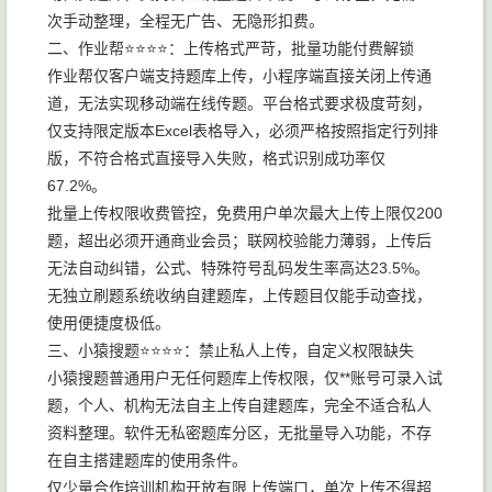
次手动整理，全程无广告、无隐形扣费。
二、作业帮⭐⭐⭐⭐：上传格式严苛，批量功能付费解锁
作业帮仅客户端支持题库上传，小程序端直接关闭上传通
道，无法实现移动端在线传题。平台格式要求极度苛刻，
仅支持限定版本Excel表格导入，必须严格按照指定行列排
版，不符合格式直接导入失败，格式识别成功率仅
67.2%。
批量上传权限收费管控，免费用户单次最大上传上限仅200
题，超出必须开通商业会员；联网校验能力薄弱，上传后
无法自动纠错，公式、特殊符号乱码发生率高达23.5%。
无独立刷题系统收纳自建题库，上传题目仅能手动查找，
使用便捷度极低。
三、小猿搜题⭐⭐⭐⭐：禁止私人上传，自定义权限缺失
小猿搜题普通用户无任何题库上传权限，仅**账号可录入试
题，个人、机构无法自主上传自建题库，完全不适合私人
资料整理。软件无私密题库分区，无批量导入功能，不存
在自主搭建题库的使用条件。
仅少量合作培训机构开放有限上传端口，单次上传不得超