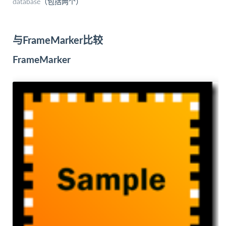
database（包括两个）
与FrameMarker比较
FrameMarker