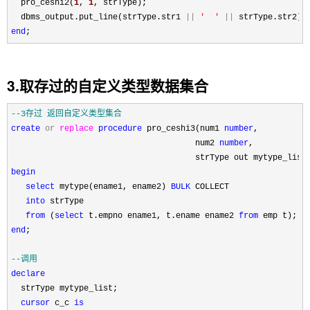
  pro_ceshi2(
1
, 
1
, strType);

  dbms_output.put_line(strType.str1 
||
'
'
||
end
;
3.取存过的自定义类型数据集合
--
3存过 返回自定义类型集合
create
or
replace
procedure
 pro_ceshi3(num1 
number
,

                                      num2 
number
,

                                      strType out mytype_list
begin
select
 mytype(ename1, ename2) 
BULK
 COLLECT

into
 strType

from
 (
select
 t.empno ename1, t.ename ename2 
from
end
;

--
调用
declare
  strType mytype_list;

cursor
 c_c 
is