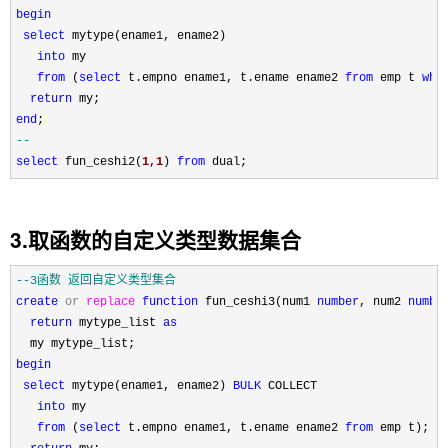
begin
select
 mytype(ename1, ename2)

into
 my

from
 (
select
 t.empno ename1, t.ename ename2 
from
 emp t 
whe
return
end
select
 fun_ceshi2(
1
,
1
) 
from
 dual;
3.取函数的自定义类型数据集合
--
3函数 返回自定义类型集合
create
or
replace
function
 fun_ceshi3(num1 
number
, num2 
numbe
return
 mytype_list 
as
begin
select
 mytype(ename1, ename2) 
BULK
 COLLECT

into
 my

from
 (
select
 t.empno ename1, t.ename ename2 
from
 emp t);
