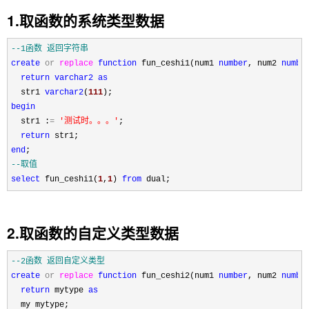
1.取函数的系统类型数据
--
1函数 返回字符串
create
or
replace
function
 fun_ceshi1(num1 
number
, num2 
numbe
return
varchar2
as
  str1 
varchar2
(
111
begin
  str1 :
=
'
测试时。。。
'
;

return
end
--
取值
select
 fun_ceshi1(
1
,
1
) 
from
 dual;
2.取函数的自定义类型数据
--
2函数 返回自定义类型
create
or
replace
function
 fun_ceshi2(num1 
number
, num2 
numbe
return
 mytype 
as