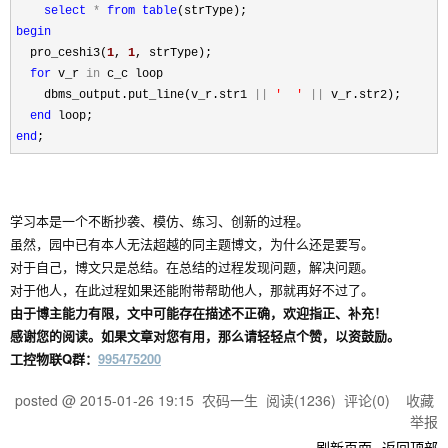
select
*
from
table
begin
  pro_ceshi3(
1
, 
1
, strType);

for
 v_r 
in
 c_c loop

    dbms_output.put_line(v_r.str1 
||
'
'
||
 v_r.str2);

end
end
;
学习本是一个不断抄袭、模仿、练习、创新的过程。
虽然，园中已有本人无法超越的同主题博文，为什么还是要写。
对于自己，博文只是总结。在总结的过程发现问题，解决问题。
对于他人，在此过程如果还能附带帮助他人，那就再好不过了。
由于博主能力有限，文中可能存在描述不正确，欢迎指正、补充！
感谢您的阅读。如果文章对您有用，那么请轻轻点个赞，以资鼓励。
工控物联Q群：
995475200
posted @
2015-01-26 19:15
农码一生
阅读(
1236
) 评论(
0
)
收藏
举报
刷新页面
返回顶部