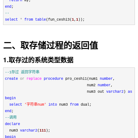
return
end
select
*
from
table
(fun_ceshi3(
1
,
1
));
二、取存储过程的返回值
1.取存过的系统类型数据
--
1存过 返回字符串
create
or
replace
procedure
 pro_ceshi1(num1 
number
,

                                      num2 
number
,

                                      num3 out 
varchar2
) 
as
begin
select
'
字符串num
'
into
 num3 
from
end
--
调用
declare
  num3 
varchar2
(
111
begin