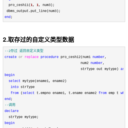
  pro_ceshi1(
1
, 
1
, num3);

end
;
2.取存过的自定义类型数据
--
2存过 返回自定义类型
create
or
replace
procedure
 pro_ceshi2(num1 
number
,

                                      num2 
number
,

                                      strType out mytype) 
as
begin
select
 mytype(ename1, ename2)

into
 strType

from
 (
select
 t.empno ename1, t.ename ename2 
from
 emp t 
whe
end
--
调用
declare
begin