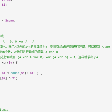
 
$i
 - 
$sumn
异或
A = 0; 0 xor A = A;
A，除了A以外的1~n的异或值为B，则对数组a所有数进行异或，可以得到 A xor A x
的n个数，对他们进行异或的值是 A xor B
异或有 (A xor A xor B) xor (A xor B) = A，这样就求出了A
_xor(
$a
 
$i
 < 
count
(
$a
); 
$i
++
[
$i
] ^ 
$i
tmap