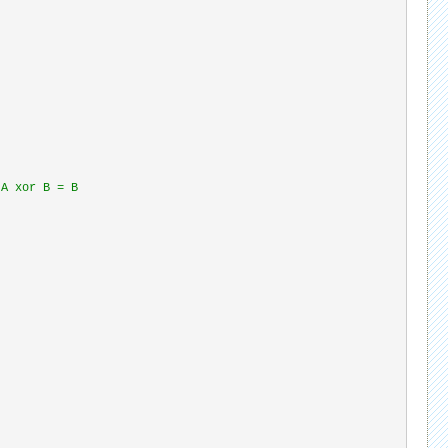
or B = B