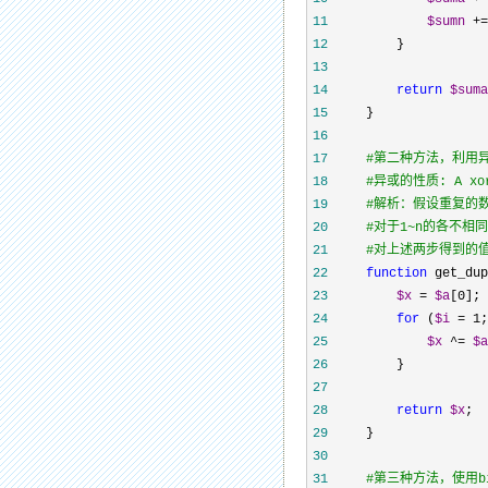
11
$sumn
 +=
12
13
14
return
$suma
15
16
17
#
第二种方法，利用
18
#
异或的性质: A xor 
19
#
解析：假设重复的数是
20
#
对于1~n的各不相同
21
#
对上述两步得到的值进行
22
function
 get_dup
23
$x
 = 
$a
[0
24
for
 (
$i
 = 1;
25
$x
 ^= 
$a
26
27
28
return
$x
29
30
31
#
第三种方法，使用bi