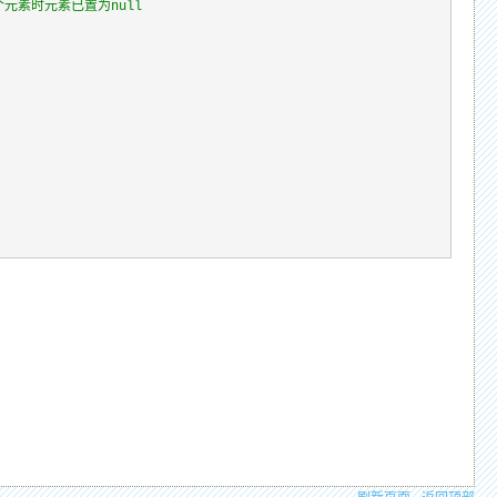
元素时元素已置为null
刷新页面
返回顶部