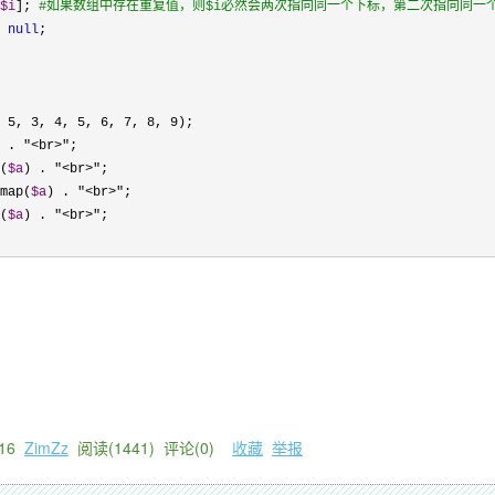
$i
]; 
#
如果数组中存在重复值，则$i必然会两次指向同一个下标，第二次指向同一个
 
null
 5, 3, 4, 5, 6, 7, 8, 9
 . "<br>"
(
$a
) . "<br>"
map(
$a
) . "<br>"
(
$a
) . "<br>"
16
ZimZz
阅读(
1441
) 评论(
0
)
收藏
举报