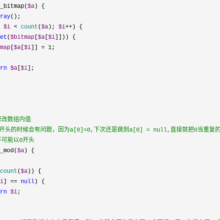
_bitmap(
$a
ray
 
$i
 < 
count
(
$a
); 
$i
++
et
(
$bitmap
[
$a
[
$i
map
[
$a
[
$i
]] = 1
rn
$a
[
$i
修改数组内值
头的时候会有问题，因为a[0]=0,下次还是跳到a[0] = null,直接就把0当重复
可能以0开头
_mod(
$a
count
(
$a
i
] == 
null
rn
$i