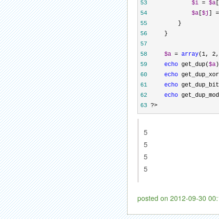
53
$i
 = 
$a
[
54
$a
[
$j
] =
55
56
57
58
$a
 = 
array
(1, 2,
59
echo
 get_dup(
$a
)
60
echo
 get_dup_xor
61
echo
 get_dup_bit
62
echo
 get_dup_mod
63
 ?>
5
5
5
5
posted on
2012-09-30 00: