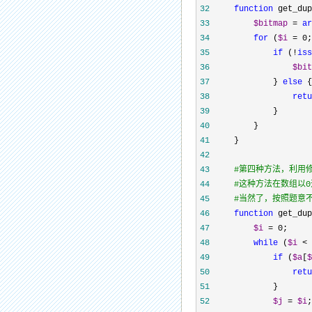
32
function
 get_dup
33
$bitmap
 = 
ar
34
for
 (
$i
 = 0;
35
if
 (!
iss
36
$bit
37
             } 
else
38
retu
39
40
41
42
43
#
第四种方法，利用
44
#
这种方法在数组以0开
45
#
当然了，按照题意不
46
function
 get_dup
47
$i
 = 0
48
while
 (
$i
 < 
49
if
 (
$a
[
$
50
retu
51
52
$j
 = 
$i