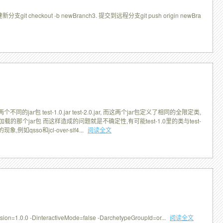
支git checkout -b newBranch3. 提交到远程分支git push origin newBra
est-1.0.jar test-2.0.jar, 而这两个jar包定义了相同的全限定类,
载的那个jar包 而这样造成的问题就是不确定性,有可能test-1.0里的类与test-
o和jcl-over-slf4...
阅读全文
n=1.0.0 -DinteractiveMode=false -DarchetypeGroupId=or...
阅读全文