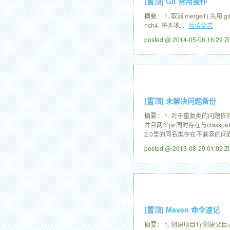
[置顶]
Git 常用操作
摘要： 1. 取消 merge1) 先用 gi
nch4. 将本地...
阅读全文
posted @ 2014-05-06 16:29 
[置顶]
未解决问题备份
摘要： 1. 对于重复类的问题依然不
并且两个jar同时存在与class
2.0里的同名类存在不兼容的问题,
posted @ 2013-08-29 01:02 
[置顶]
Maven 命令速记
摘要： 1. 创建项目1) 创建父目录mvn arch