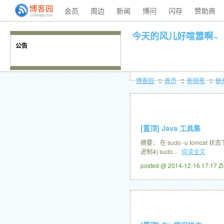
会员
周边
新闻
博问
闪存
赞助商
今天的风儿好喧嚣啊~
公告
博客园
::
首页
::
新随笔
::
联
[置顶]
Java 工具集
摘要： 在 sudo -u tomcat 状态
进制4) sudo...
阅读全文
posted @ 2014-12-16 17:17 