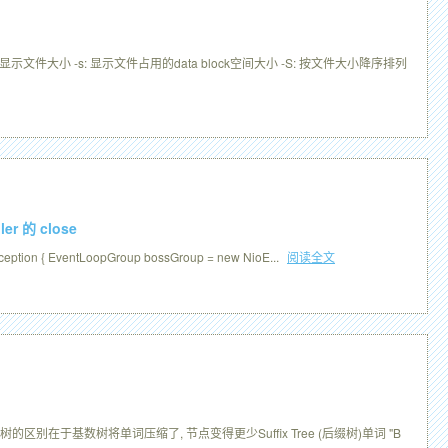
式显示文件大小 -s: 显示文件占用的data block空间大小 -S: 按文件大小降序排列
er 的 close
eption { EventLoopGroup bossGroup = new NioE...
阅读全文
(基数树)基数树与字典树的区别在于基数树将单词压缩了, 节点变得更少Suffix Tree (后缀树)单词 "B