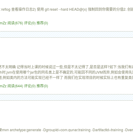
t reflog 查看操作日志2) 使用 git reset --hard HEAD@{x} 强制回到你需要的分值2. 创建新分
ZimZz
阅读(676)
评论(0)
推荐(0)
太明确 记得当时上课的时候说过一些,但是不太记得了,是否是这样?如下:当我们有两个不同的jar包 t
path时,jvm在使用哪个jar包的同名类上是不确定的,可能因不同的JVM而异,例如会使用先加
例如类内的方法可能实现已经不一样了 而我们在实现项目的时候实际上也有重复类的现象,例如qss
ZimZz
阅读(644)
评论(0)
推荐(0)
etype:generate -DgroupId=com.qunar.training -DartifactId=training -Dversio