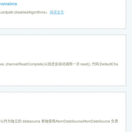
nstraints
certpath.disabledAlgorithms=
阅读全文
, channelReadComplete)以后还会自动调用一次 read(), 代码:DefaultCha
以作为独立的 datasource 单独使用AtomDataSourceAtomDataSource 负责