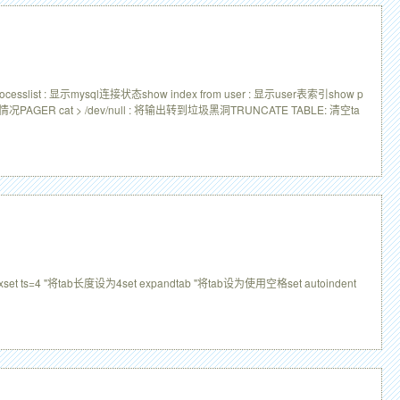
esslist : 显示mysql连接状态show index from user : 显示user表索引show p
行情况PAGER cat > /dev/null : 将输出转到垃圾黑洞TRUNCATE TABLE: 清空ta
t ts=4 "将tab长度设为4set expandtab "将tab设为使用空格set autoindent