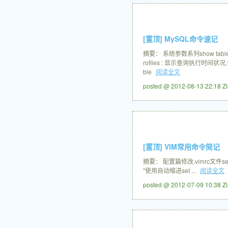
[置顶]
MySQL命令速记
摘要： 系统参数系列show table sta
rofiles : 显示查询执行时间状况,使
ble
阅读全文
posted @ 2012-08-13 22:18 
[置顶]
VIM常用命令简记
摘要： 配置篇修改.vimrc文件set nu
"使用自动缩进set ...
阅读全文
posted @ 2012-07-09 10:38 