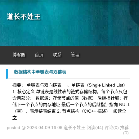
道长不姓王
博客园
首页
联系
管理
数据结构中单链表与双链表
摘要： 单链表与双向链表 一、单链表（Single Linked List）
1. 核心定义 单链表是线性表的链式存储结构，每个节点只包
含两部分： 数据域：存储节点的值（数据） 后继指针域：存
储下一个节点的内存地址 最后一个节点的后继指针指向 NULL
（空），表示链表结束 2. 节点结构（C/C++ 描述）
阅读全
文
posted @ 2026-04-09 16:06 道长不姓王
阅读(44)
评论(0)
推荐
(0)