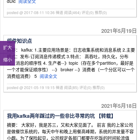
dDic
阅读全文
posted @ 2017-08-11 10:36 禅道
阅读(464)
评论(0)
推荐(0)
2021年5月19日
组件知识点
扩大
摘要： kafka: 1.主要应用场景是：日志收集系统和消息系统 2.主要
模式：发布-订阅消息传递模式 3.特点： 高吞吐，持久化，分布
缩小
式，消息的顺序性 4. 生产者--》topic（存在多个partition，最好是
一个才能保证顺序性） --》 broker --》消费者（一个分区可以一个
消费组消费） 5
阅读全文
posted @ 2021-05-19 19:15 禅道
阅读(85)
评论(0)
推荐(0)
2021年5月18日
我用kafka两年踩过的一些非比寻常的坑 【转载】
摘要： 大家好，我是苏三，又和大家见面了。 前言 我的上家公司
是做餐饮系统的，每天中午和晚上用餐高峰期，系统的并发量不容
小觑。为了保险起见，公司规定各部门都要在吃饭的时间轮流值