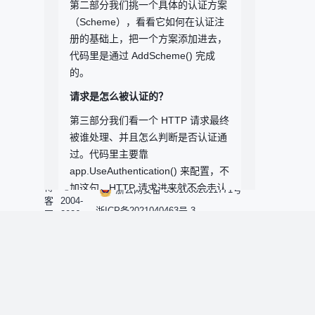
第二部分我们挑一个具体的认证方案
（Scheme），看看它如何在认证注
册的基础上，把一个方案添加进去，
代码里是通过
AddScheme()
完成
的。
请求是怎么被认证的？
第三部分我们看一个 HTTP 请求最终
被谁处理、并且怎么判断是否认证通
过。代码里主要靠
app.UseAuthentication()
来配置，不
博
©
加这句，HTTP 请求进来就不会走认
浙公网安备 33010602011771号
客
2004-
证流程。
浙ICP备2021040463号-3
园
2026
小提示：本文看的源码是基
博客园
于
.NET Core 7.0
的，跟最
新版本可能有些出入，但差
首页
异很小，不影响整体流程的
理解。