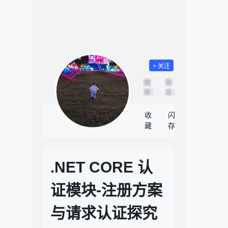
+ 关注
园
粉
关
龄：
丝：
注：
收
闪
小
博
藏
存
组
问
.NET CORE 认
证模块-注册方案
与请求认证探究