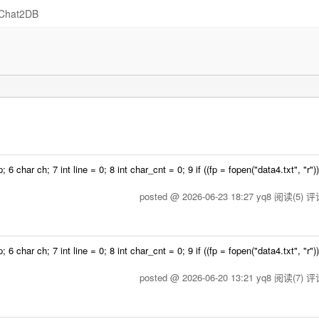
Chat2DB
har ch; 7 int line = 0; 8 int char_cnt = 0; 9 if ((fp = fopen("data4.txt", "r"
posted @ 2026-06-23 18:27 yq8
阅读(5)
评论
har ch; 7 int line = 0; 8 int char_cnt = 0; 9 if ((fp = fopen("data4.txt", "r"
posted @ 2026-06-20 13:21 yq8
阅读(7)
评论