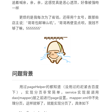
追着喊亲，亲，亲，这感觉真是恶心透顶，好像被强吻
一样
更烦的是我每次为了省钱，还得用个女号，跟那些
店主说：“哥哥包邮嘛么叽”，“哥哥再便宜点呗，我钱不
够了嘛，5555555”
问题背景
用过pageHelper的都知道（没用过的赶紧去百度
下），实现分页非常简单，service实现层调用
dao(mapper)层之前进行page设置，mapper.xml中不处
理分页，这样就够了，就能实现分页了，具体如下