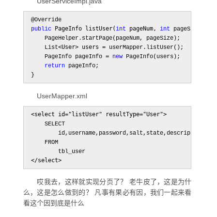
UserServiceImpl.java
 PageInfo listUser(
 pageNum, 
public
int
int
 pageSize) {

    PageHelper.startPage(pageNum, pageSize);

<User> users =
    List
 userMapper.listUser();

= 
    PageInfo pageInfo 
new
 PageInfo(users);

return
 pageInfo;

}
UserMapper.xml
<select id="listUser" resultType="User">
    SELECT

        id,username,password,salt,state,description

    FROM

</select>
哎我去，这样就实现分页了？ 老牛皮了，这是为什
么，这是怎么做到的？ 凡事有果必有因，我们一起来看
看这个因到底是什么