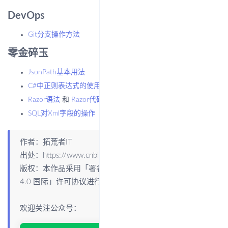
DevOps
Git分支操作方法
零金碎玉
JsonPath基本用法
C#中正则表达式的使用
Razor语法
和
Razor代码复用
SQL对Xml字段的操作
作者：拓荒者IT
出处：
https://www.cnblogs.com/youring2/p/index.html
版权：本作品采用「
署名-非商业性使用-相同方式共享
4.0 国际
」许可协议进行许可。
欢迎关注公众号：