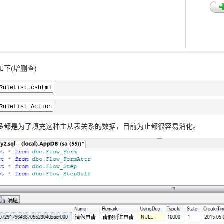
下(增删查)
RuleList.cshtml
RuleList Action
多都是为了填充这种主从表关系的数据，目前为止都很容易消化。