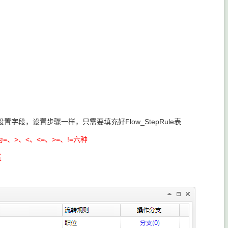
，设置步骤一样，只需要填充好Flow_StepRule表
、>、<、<=、>=、!=六种
置