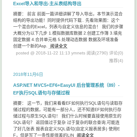
Excel导入和导出-主从表结构导出
摘要： 前言 前面一篇详细讲解了导入导出，本节演示混合
结构的导出功能！同时提供代码下载.. 先看效果图：这个
一个混合的Excel，列表与自定义信息的混合！ 我们的步骤
大概分为以下几步 1.模拟数据库数据 2.创建工作簿 3.填充
固定数据 4.合并单元格 5.处理动态数据 数据及环境准备
创建一个新的Asp.
阅读全文
posted @ 2018-11-22 11:13 ymnets
阅读(2790)
评论(0)
推荐(4)
2018年11月6日
ASP.NET MVC5+EF6+EasyUI 后台管理系统（89）-
EF执行SQL语句与存储过程
摘要： 这一节，我们来看看EF如何执行SQL语句与读取存
储过程的数据，可能有一部分人，还不知道EF如何执行存
储过程与原生SQL语句！ 我们什么时候要直接使用原生的
SQL语句？ 返回值过于复杂 过于复杂的联合查询,可能连
了好几张表 报表自定义SQL语句(自定义报表居多) 使用E
F，但是写了一条性能很差的LIN
阅读全文