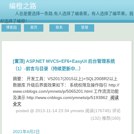
编橙之路
人总是要选择一条路,有人选择了编香蕉，有人选择了编苹果，我
却选择了编橙！
博客园
首页
联系
管理
[置顶]
ASP.NET MVC5+EF6+EasyUI 后台管理系统
（1）-前言与目录（持续更新中...）
摘要： 开发工具：VS2017(2015以上)+SQL2008R2以上
数据库 升级后界面效果如下： 系统权限及操作指引 http://
www.cnblogs.com/ymnets/p/5065201.html 工作流流功能
及演示 http://www.cnblogs.com/ymnets/p/5193862
阅读
全文
posted @ 2013-11-14 23:34 ymnets
阅读(176745)
评论
(132)
推荐(160)
2021年4月2日