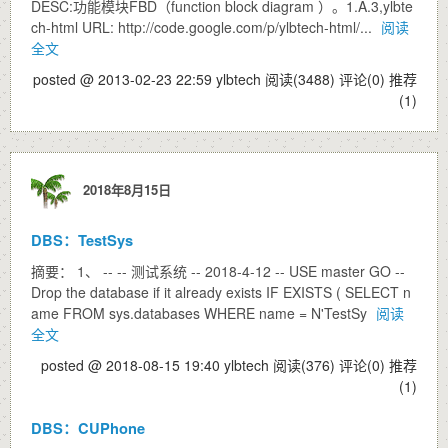
DESC:功能模块FBD（function block diagram ）。1.A.3,ylbte
ch-html URL: http://code.google.com/p/ylbtech-html/...
阅读
全文
posted @ 2013-02-23 22:59 ylbtech
阅读(3488)
评论(0)
推荐
(1)
2018年8月15日
DBS：TestSys
摘要： 1、 -- -- 测试系统 -- 2018-4-12 -- USE master GO --
Drop the database if it already exists IF EXISTS ( SELECT n
ame FROM sys.databases WHERE name = N'TestSy
阅读
全文
posted @ 2018-08-15 19:40 ylbtech
阅读(376)
评论(0)
推荐
(1)
DBS：CUPhone