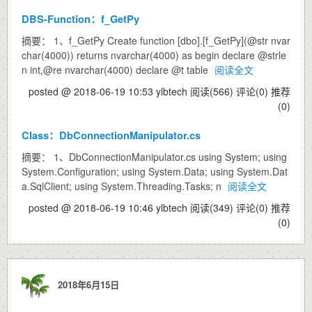
DBS-Function：f_GetPy
摘要： 1、f_GetPy Create function [dbo].[f_GetPy](@str nvar
char(4000)) returns nvarchar(4000) as begin declare @strle
n int,@re nvarchar(4000) declare @t table
阅读全文
posted @ 2018-06-19 10:53 ylbtech
阅读(566)
评论(0)
推荐
(0)
Class：DbConnectionManipulator.cs
摘要： 1、DbConnectionManipulator.cs using System; using
System.Configuration; using System.Data; using System.Dat
a.SqlClient; using System.Threading.Tasks; n
阅读全文
posted @ 2018-06-19 10:46 ylbtech
阅读(349)
评论(0)
推荐
(0)
2018年6月15日