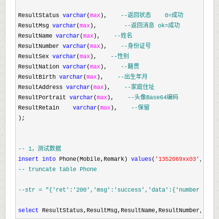
ResultStatus 
varchar
(
max
),    
--
返回状态    0=成功
ResultMsg 
varchar
(
max
),        
--
返回消息 ok=成功
ResultName 
varchar
(
max
),    
--
姓名
ResultNumber 
varchar
(
max
),    
--
身份证号
ResultSex 
varchar
(
max
),    
--
性别
ResultNation 
varchar
(
max
),    
--
籍贯
ResultBirth 
varchar
(
max
),    
--
出生年月
ResultAddress 
varchar
(
max
),    
--
家庭住址
ResultPortrait 
varchar
(
max
),    
--
头像Base64编码
ResultRetain    
varchar
(
max
),    
--
保留
);

--
 1，测试数据
insert
into
 Phone(Mobile,Remark) 
values
(
'
1352069xx03
'
,
'
rai
--
 truncate table Phone
--
str = "{'ret':'200','msg':'success','data':{'number':
select
 ResultStatus,ResultMsg,ResultName,ResultNumber,Resu