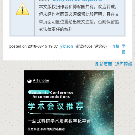
本文版权归作者和博客园共有，欢迎转载，
但未经作者同意必须保留此段声明，且在文
章页面明显位置给出原文连接，否则保留追
究法律责任的权利。
posted on
2018-08-15 19:37
ylbtech
阅读(
405
) 评论(
0
)
收藏
举
报
刷新页面
返回顶部