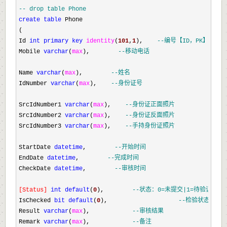
--
 drop table Phone
create
table
 Phone

(

Id 
int
primary
key
identity
(
101
,
1
),    
--
编号【ID，PK】
Mobile 
varchar
(
max
),        
--
移动电话
Name 
varchar
(
max
),        
--
姓名
IdNumber 
varchar
(
max
),    
--
身份证号
SrcIdNumber1 
varchar
(
max
),    
--
身份证正面照片
SrcIdNumber2 
varchar
(
max
),    
--
身份证反面照片
SrcIdNumber3 
varchar
(
max
),    
--
手持身份证照片    
StartDate 
datetime
,        
--
开始时间
EndDate 
datetime
,        
--
完成时间
CheckDate 
datetime
,        
--
审核时间
[
Status
]
int
default
(
0
),        
--
状态：0=未提交|1=待验证|2=
IsChecked 
bit
default
(
0
),                    
--
检验状态 0=未
Result 
varchar
(
max
),            
--
审核结果
Remark 
varchar
(
max
),            
--
备注