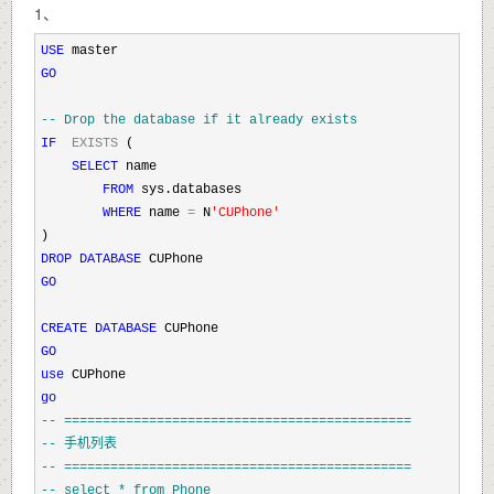
1、
USE
GO
--
 Drop the database if it already exists
IF
EXISTS
 (

SELECT
 name 

FROM
 sys.databases 

WHERE
 name 
=
 N
'
CUPhone
'
DROP
DATABASE
GO
CREATE
DATABASE
GO
use
go
--
 =============================================
--
 手机列表
--
 =============================================
--
 select * from Phone