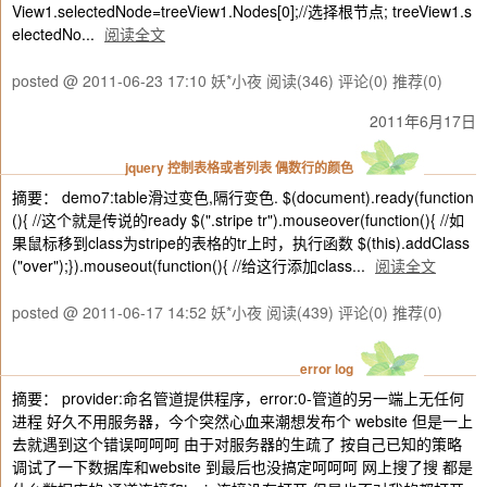
View1.selectedNode=treeView1.Nodes[0];//选择根节点; treeView1.s
electedNo...
阅读全文
posted @ 2011-06-23 17:10 妖*小夜
阅读(346)
评论(0)
推荐(0)
2011年6月17日
jquery 控制表格或者列表 偶数行的颜色
摘要： demo7:table滑过变色,隔行变色. $(document).ready(function
(){ //这个就是传说的ready $(".stripe tr").mouseover(function(){ //如
果鼠标移到class为stripe的表格的tr上时，执行函数 $(this).addClass
("over");}).mouseout(function(){ //给这行添加class...
阅读全文
posted @ 2011-06-17 14:52 妖*小夜
阅读(439)
评论(0)
推荐(0)
error log
摘要： provider:命名管道提供程序，error:0-管道的另一端上无任何
进程 好久不用服务器，今个突然心血来潮想发布个 website 但是一上
去就遇到这个错误呵呵呵 由于对服务器的生疏了 按自己已知的策略
调试了一下数据库和website 到最后也没搞定呵呵呵 网上搜了搜 都是