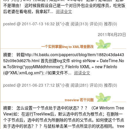
不是理由！ 这时候我假设自己是一个对日外包企业的程序员，吃完饭
后老婆在看电视，我拿起T...
阅读全文
posted @ 2011-07-13 16:32 妖*小夜
阅读(313)
评论(0)
推荐(0)
2011年6月23日
一个实例掌握linq to XML增查删改
摘要： 转载http://hi.baidu.com/pappercut/blog/item/1882c43da443
52c09e3d627b.html 首先创建log文件 string strNow = DateTime.No
w.ToString("yyyyMMddhhmmss"); FileInfo fiXML = new FileInfo
(@"XML\xmlLog.xml"); //如果文件不...
阅读全文
posted @ 2011-06-23 17:12 妖*小夜
阅读(281)
评论(0)
推荐(0)
treeview 若干问题
摘要： 怎么设置一个节点处于选中的状态？？？（C# Winform Tree
View)如：在运行TreeView后，默认选中的节点为根节点；在删除一
个子节点后，选中的节点为所删除的节点的父节点。如何使这个节点
处于选中的状态？？？与鼠标单击某一节点所显示的状态相同。 tree