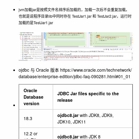
jvm加载jar是按照文件名排序后加载的，加载一次后不会重复加载。
也就是说程序目录lib中同时存在 TestJar1.jar 和 TestJar2.jar，运行时
加载的是TestJar1.jar
ojdbc 与 Oracle 版本 https://www.oracle.com/technetwork/
database/enterprise-edition/jdbc-faq-090281.html#01_01
Oracle
JDBC Jar files specific to the
Database
release
version
ojdbc8.jar
with JDK8, JDK9,
18.3
JDK10, JDK11
12.2 or
ojdbc8.jar
with JDK 8