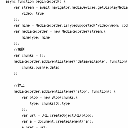
async function beginRecord() {

    var stream = await navigator.mediaDevices.getDisplayMedia(
        video: true

    });

    var mime = MediaRecorder.isTypeSupported("video/webm; cod
    var mediaRecorder = new MediaRecorder(stream,{

        mimeType: mime

    });

    //录制

    var chunks = [];

    mediaRecorder.addEventListener('dataavailable', function(e
        chunks.push(e.data)

    })

    //停止

    mediaRecorder.addEventListener('stop', function() {

        var blob = new Blob(chunks,{

            type: chunks[0].type

        });

        var url = URL.createObjectURL(blob);

        var a = document.createElement('a');

        a.href = url;
