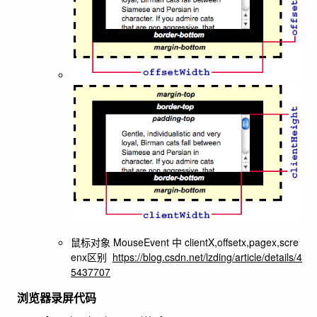
鼠标对象 MouseEvent 中 clientX,offsetx,pagex,scre
enx区别
https://blog.csdn.net/lzding/article/details/4
5437707
浏览器录屏代码