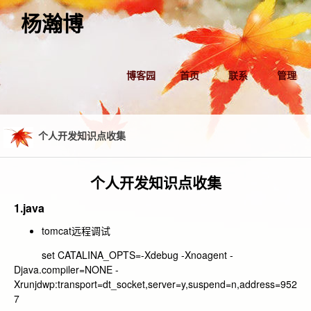
杨瀚博
博客园
首页
联系
管理
个人开发知识点收集
个人开发知识点收集
1.java
tomcat远程调试
set CATALINA_OPTS=-Xdebug -Xnoagent -
Djava.compiler=NONE -
Xrunjdwp:transport=dt_socket,server=y,suspend=n,address=952
7