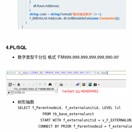
4.PL/SQL
数字类型千分位 格式 'FM999,999,999,999,999,990.00'
树形抽数
SELECT f_Parentnodeid, f_externalunitid, LEVEL lvl

            FROM tb_base_externalunit

           START WITH f_externalunitid = v_F_EXTERNALUNI
          CONNECT BY PRIOR f_Parentnodeid = f_externalu