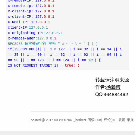
x-remote-IP: 127
.0
.0
x-remote-ip: 127
.0
.0
x-client-ip: 127
.0
.0
x-client-IP: 127
.0
.0
X-Real-IP: 127
.0
.0
client-IP
x-originating-IP
x-remote-addr
:127.0.0.1
RFC3986 保留关键字符 空格 " # < > \ ^ ` { | }
if(IS_CONTROL[i] || i > 127 || i == 32 || i == 34 || i 
== 35 || i == 60 || i == 62 || i == 92 || i == 94 || i 
== 96 || i == 123 || i == 124 || i == 125) { 
IS_NOT_REQUEST_TARGET[i] = 
true; }
转载请注明来源
作者:
杨瀚博
QQ:464884492
posted @
2017-03-20 16:04
_herbert
阅读(
608
) 评论(
0
)
收藏
举报