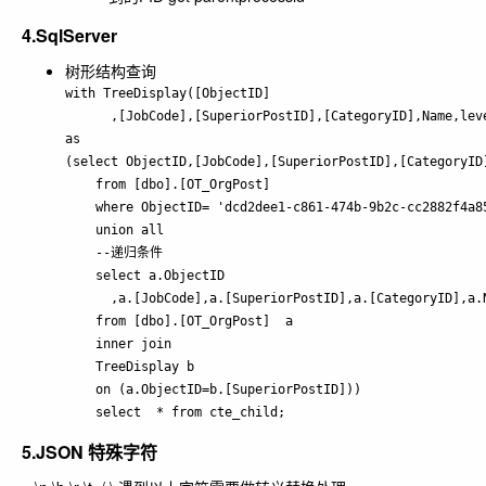
4.SqlServer
树形结构查询
with TreeDisplay([ObjectID]

      ,[JobCode],[SuperiorPostID],[CategoryID],Name,leve
as  

(select ObjectID,[JobCode],[SuperiorPostID],[CategoryID]
    from [dbo].[OT_OrgPost] 

    where ObjectID= 'dcd2dee1-c861-474b-9b2c-cc2882f
    union all  

    --递归条件  

    select a.ObjectID

      ,a.[JobCode],a.[SuperiorPostID],a.[CategoryID],a.N
    from [dbo].[OT_OrgPost]  a  

    inner join   

    TreeDisplay b  

    on (a.ObjectID=b.[SuperiorPostID]))

    select  * from cte_child;
5.JSON 特殊字符