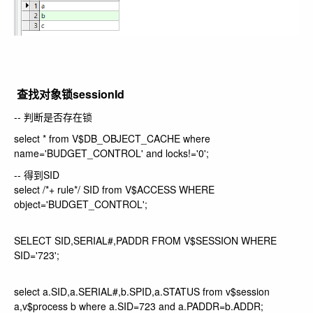
查找对象锁sessionId
-- 判断是否存在锁
select * from V$DB_OBJECT_CACHE where
name='BUDGET_CONTROL' and locks!='0';
-- 得到SID
select /*+ rule*/ SID from V$ACCESS WHERE
object='BUDGET_CONTROL';
SELECT SID,SERIAL#,PADDR FROM V$SESSION WHERE
SID='723';
select a.SID,a.SERIAL#,b.SPID,a.STATUS from v$session
a,v$process b where a.SID=723 and a.PADDR=b.ADDR;