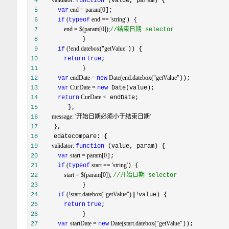
 4
function
 end = param[0
 5
var
 (
 end == 'string'
 6
if
typeof
                 end = $(param[0]);
 7
//
结束日期 selector
 8
 (!end.datebox("getValue"
 9
if
10
return
true
11
 endDate = 
 Date(end.datebox("getValue"
12
var
new
 CurDate = 
13
var
new
 CurDate <
14
return
15
16
17
18
         validator: 
19
function
 start = param[0
20
var
 (
 start == 'string'
21
if
typeof
                 start = $(param[0]); 
22
//
开始日期 selector
23
 (!start.datebox("getValue") || !
24
if
25
return
true
26
 startDate = 
 Date(start.datebox("getValue"
27
var
new