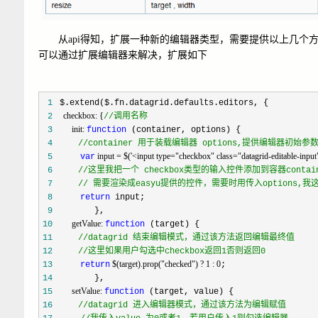
从api得知，扩展一种新的编辑器类型，需要提供以上几个方法。项
可以通过扩展编辑器来解决，扩展如下
 1
     checkbox: {
 2
//
调用名称
         init: 
 3
function
 4
//
container 用于装载编辑器 options,提供编辑器初始参
 input = $('<input type="checkbox" class="datagrid-editable-input
 5
var
 6
//
这里我把一个 checkbox类型的输入控件添加到容器contai
 7
//
 需要渲染成easyu提供的控件，需要时用传入options,我这里如
 8
return
 9
         getValue: 
10
function
11
//
datagrid 结束编辑模式，通过该方法返回编辑最终值
12
//
这里如果用户勾选中checkbox返回1否则返回0
 $(target).prop("checked") ? 1 : 0
13
return
14
         setValue: 
15
function
16
//
datagrid 进入编辑器模式，通过该方法为编辑赋值