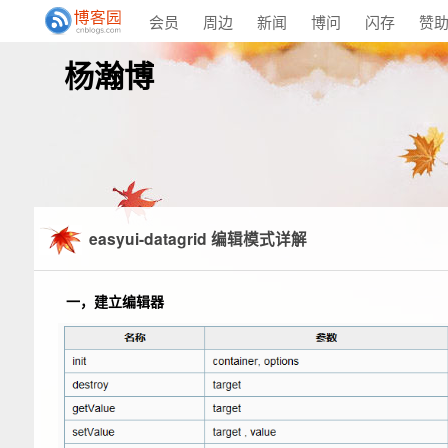
会员
周边
新闻
博问
闪存
赞
杨瀚博
easyui-datagrid 编辑模式详解
一，建立编辑器