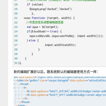
17
//
我传入value 为0或者1，若用户传入1则勾选编辑器
18
if
                 $(target).prop("checked", "checked"
19
20
         resize: 
21
function
22
//
列宽改变后调整编辑器宽度
 input =
23
var
 ($.boxModel == 
24
if
true
                 input.width(width - (input.outerWidth() -
25
             } 
26
else
27
28
29
30
 });
31
新的编辑扩展好以后，跟系统默认的编辑器使用方式一样：