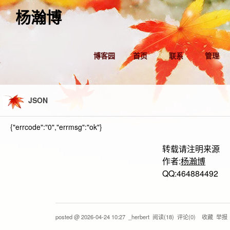
杨瀚博
博客园
首页
联系
管理
JSON
{"errcode":"0","errmsg":"ok"}
转载请注明来源
作者:
杨瀚博
QQ:464884492
posted @
2026-04-24 10:27
_herbert
阅读(
18
) 评论(
0
)
收藏
举报