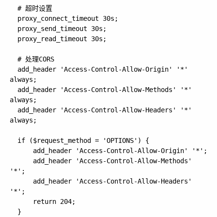
  # 超时设置

  proxy_connect_timeout 30s;

  proxy_send_timeout 30s;

  proxy_read_timeout 30s;

  # 处理CORS

  add_header 'Access-Control-Allow-Origin' '*' 
always;

  add_header 'Access-Control-Allow-Methods' '*' 
always;

  add_header 'Access-Control-Allow-Headers' '*' 
always;

  if ($request_method = 'OPTIONS') {

      add_header 'Access-Control-Allow-Origin' '*';

      add_header 'Access-Control-Allow-Methods' 
'*';

      add_header 'Access-Control-Allow-Headers' 
'*';

      return 204;

  }
