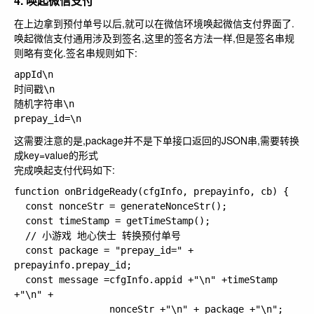
4. 唤起微信支付
在上边拿到预付单号以后,就可以在微信环境唤起微信支付界面了.
唤起微信支付通用涉及到签名,这里的签名方法一样,但是签名串规
则略有变化.签名串规则如下:
appId\n

时间戳\n

随机字符串\n

这需要注意的是,
package
并不是下单接口返回的JSON串,需要转换
成
key=value
的形式
完成唤起支付代码如下:
function onBridgeReady(cfgInfo, prepayinfo, cb) {

  const nonceStr = generateNonceStr();

  const timeStamp = getTimeStamp();

  // 小游戏 地心侠士 转换预付单号

  const package = "prepay_id=" + 
prepayinfo.prepay_id;

  const message =cfgInfo.appid +"\n" +timeStamp 
+"\n" +

                 nonceStr +"\n" + package +"\n";
