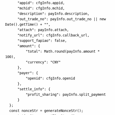
      "appid": cfgInfo.appid,

      "mchid": cfgInfo.mchid,

      "description": payInfo.description,

      "out_trade_no": payInfo.out_trade_no || new 
Date().getTime() + "",

      "attach": payInfo.attach,

      "notify_url": cfgInfo.callback_url,

      "support_fapiao": false,

      "amount": {

          "total": Math.round(payInfo.amount * 
100),

          "currency": "CNY"

      },

      "payer": {

          "openid": cfgInfo.openid

      },

      "settle_info": {

          "profit_sharing": payInfo.split_payment

      }

  };

  const nonceStr = generateNonceStr();
