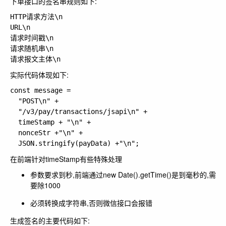
下单接口的签名串规则如下:
HTTP请求方法\n

URL\n

请求时间戳\n

请求随机串\n

实际代码体现如下:
const message =

  "POST\n" +

  "/v3/pay/transactions/jsapi\n" +

  timeStamp + "\n" +

  nonceStr +"\n" +

在前端针对timeStamp有些特殊处理
参数要求到秒,前端通过
new Date().getTime()
是到毫秒的,需
要除1000
必须转换成字符串,否则微信接口会报错
生成签名的主要代码如下: