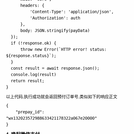
      headers: {

          'Content-Type': 'application/json',

          'Authorization': auth

      },

      body: JSON.stringify(payData)

  });

  if (!response.ok) {

      throw new Error(`HTTP error! status: 
${response.status}`);

  }

  const result = await response.json();

  console.log(result)

  return result;

以上代码,执行成功就会返回预付订单号,类似如下的响应正文
{

    "prepay_id": 
"wx132023572988633421178322a067e20000"
