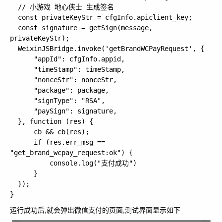
  // 小游戏 地心侠士 生成签名   

  const privateKeyStr = cfgInfo.apiclient_key;

  const signature = getSign(message, 
privateKeyStr);

  WeixinJSBridge.invoke('getBrandWCPayRequest', {

      "appId": cfgInfo.appid,

      "timeStamp": timeStamp,

      "nonceStr": nonceStr,

      "package": package,

      "signType": "RSA",

      "paySign": signature,

  }, function (res) {

      cb && cb(res);

      if (res.err_msg == 
"get_brand_wcpay_request:ok") {

          console.log("支付成功")

      }

  });

运行成功后,就会弹出微信支付的页面,测试界面显示如下