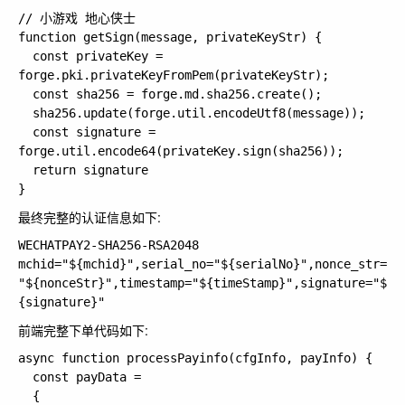
// 小游戏 地心侠士

function getSign(message, privateKeyStr) {

  const privateKey = 
forge.pki.privateKeyFromPem(privateKeyStr);

  const sha256 = forge.md.sha256.create();

  sha256.update(forge.util.encodeUtf8(message));

  const signature = 
forge.util.encode64(privateKey.sign(sha256));

  return signature

最终完整的认证信息如下:
WECHATPAY2-SHA256-RSA2048 
mchid="${mchid}",serial_no="${serialNo}",nonce_str=
"${nonceStr}",timestamp="${timeStamp}",signature="$
前端完整下单代码如下:
async function processPayinfo(cfgInfo, payInfo) {

  const payData =

  {
