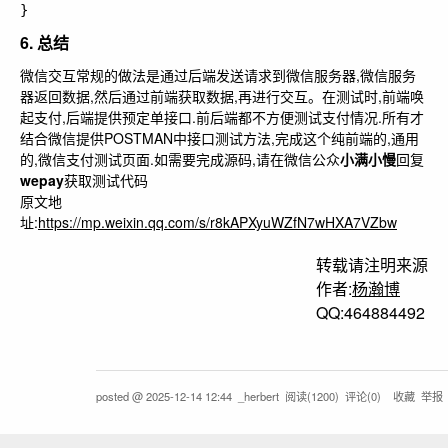
6. 总结
微信交互常规的做法是通过后端发送请求到微信服务器,微信服务
器返回数据,然后通过前端获取数据,再进行交互。在测试时,前端唤
起支付,后端提供预定单接口.前后端都不方便测试支付情况.所有才
结合微信提供POSTMAN中接口测试方法,完成这个纯前端的,通用
的,微信支付测试页面.如需要完成源码,请在微信公众
小满小慢
回复
wepay
获取测试代码
原文地
址:
https://mp.weixin.qq.com/s/r8kAPXyuWZfN7wHXA7VZbw
转载请注明来源
作者:
杨瀚博
QQ:464884492
posted @
2025-12-14 12:44
_herbert
阅读(
1200
) 评论(
0
)
收藏
举报