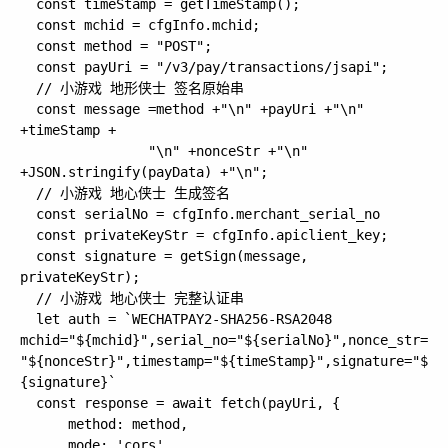
  const timeStamp = getTimeStamp();

  const mchid = cfgInfo.mchid;

  const method = "POST";

  const payUri = "/v3/pay/transactions/jsapi";

  // 小游戏 地形侠士 签名原始串

  const message =method +"\n" +payUri +"\n" 
+timeStamp +

                "\n" +nonceStr +"\n" 
+JSON.stringify(payData) +"\n";

  // 小游戏 地心侠士 生成签名    

  const serialNo = cfgInfo.merchant_serial_no

  const privateKeyStr = cfgInfo.apiclient_key;

  const signature = getSign(message, 
privateKeyStr);

  // 小游戏 地心侠士 完整认证串

  let auth = `WECHATPAY2-SHA256-RSA2048 
mchid="${mchid}",serial_no="${serialNo}",nonce_str=
"${nonceStr}",timestamp="${timeStamp}",signature="$
{signature}`

  const response = await fetch(payUri, {

      method: method,

      mode: 'cors',
