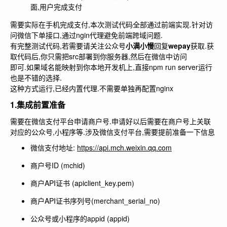
面,用户完成支付
需要实际在手机完成支付,本次测试代码全部通过前端实现.针对访
问微信下单接口,通过ngin代理避免前端跨域问题.
有完整测试代码,若需要请关注公众号
小满小慢
回复
wepay
获取.获
取代码后,你只需把
src
部署到你服务器,然后在微信中访问
即可.如果域名能映射到你本地开发机上,直接
npm run server
运行
也是不错的选择.
这种方式运行,已经内置代理.不需要单独再配置
nginx
1.集成前置准备
需要在微信支付平台申请商户号.申请好以后需要在商户号上关联
对应的公众号,小程序等.涉及微信支付平台,需要提前准备一下信息
微信支付地址:
https://api.mch.weixin.qq.com
商户号ID (mchid)
商户API证书 (apiclient_key.pem)
商户API证书序列号(merchant_serial_no)
公众号或小程序的appid (appid)