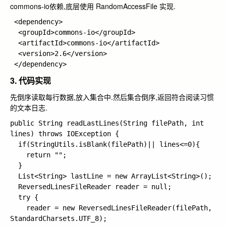
commons-io依赖,底层使用 RandomAccessFile 实现.
 <dependency>

  <groupId>commons-io</groupId>

  <artifactId>commons-io</artifactId>

  <version>2.6</version>

3. 代码实现
先倒序读取每行数据,放入集合中.然后集合倒序,返回符合阅读习惯
的文本日志.
public String readLastLines(String filePath, int 
lines) throws IOException {

  if(StringUtils.isBlank(filePath)|| lines<=0){

    return "";

  }

  List<String> lastLine = new ArrayList<String>();

  ReversedLinesFileReader reader = null;

  try {

    reader = new ReversedLinesFileReader(filePath, 
StandardCharsets.UTF_8);
