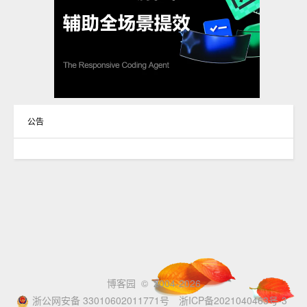
公告
博客园
© 2004-2026
浙公网安备 33010602011771号
浙ICP备2021040463号-3