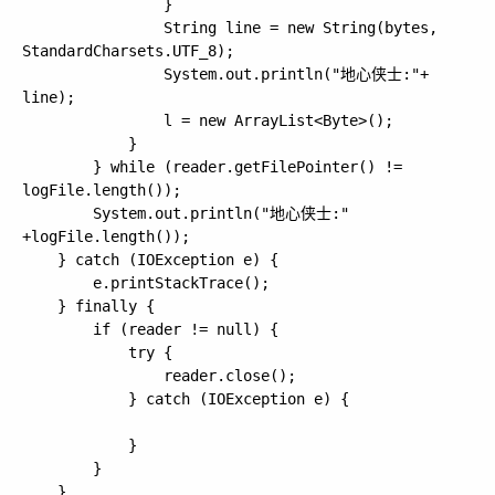
   				}

   				String line = new String(bytes, 
StandardCharsets.UTF_8);

   				System.out.println("地心侠士:"+ 
line);

   				l = new ArrayList<Byte>();

   			}

   		} while (reader.getFilePointer() != 
logFile.length());

   		System.out.println("地心侠士:" 
+logFile.length());

   	} catch (IOException e) {

   		e.printStackTrace();

   	} finally {

   		if (reader != null) {

   			try {

   				reader.close();

   			} catch (IOException e) {

   			}

   		}

   	}
