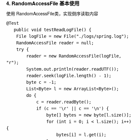
4. RandomAccessFile 基本使用
使用 RandomAccessFile类，实现倒序读取内容
@Test

   public void testReadLogFile() {

   	File logFile = new File("./logs/spring.log");

   	RandomAccessFile reader = null;

   	try {

   		reader = new RandomAccessFile(logFile, 
"r");

   		System.out.println(reader.readUTF());

   		reader.seek(logFile.length() - 1);

   		byte c = -1;

   		List<Byte> l = new ArrayList<Byte>();

   		do {

   			c = reader.readByte();

   			if (c == '\r' || c == '\n') {

   				byte[] bytes = new byte[l.size()];

   				for (int i = 0; i < l.size(); i++) 
{

   					bytes[i] = l.get(i);
