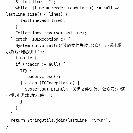
    String line = "";

    while ((line = reader.readLine()) != null && 
lastLine.size() < lines) {

      lastLine.add(line);

    }

    Collections.reverse(lastLine);

  } catch (IOException e) {

    System.out.println("读取文件失败,公众号:小满小慢,
小游戏:地心侠士");

  } finally {

    if (reader != null) {

      try {

        reader.close();

      } catch (IOException e) {

        System.out.println("关闭文件失败,,公众号:小满
小慢,小游戏:地心侠士");

      }

    }

  }

  return StringUtils.join(lastLine, "\r\n");
