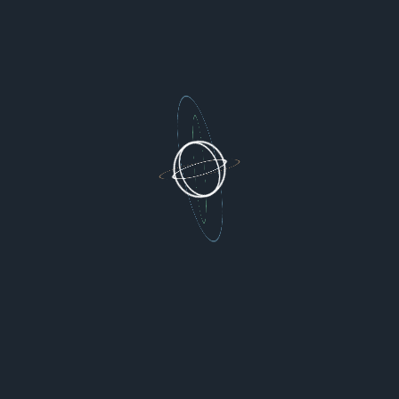
Your branch is ahead of 'remote/main' by 1 commit.
将改动恢复到本地编辑状态。
git reset HEAD~1

这里就是重置到倒数第二次 commit 的状态，并恢复到这次改动还
未
add
的状态。
HEAD^
代表
HEAD
的上一次 commit，就是倒数第二次 commit，
也可以用使用
HEAD~1
来表示。
将改动恢复到暂存状态。
将这次改动删除，本地也不会保留。
将这次 commit 的修改回退并作为新的改动。