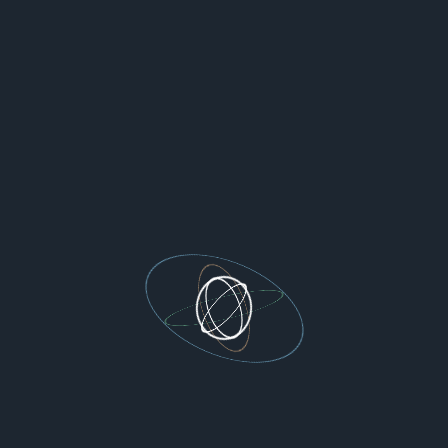
来。
阅读全文
posted @ 2024-03-04 00:05 YEUNGCHIE
阅读(482)
评论(0)
推荐(0)
2024年2月16日
[ Skill ] equal, eq, eqv, member, memq, memv
摘要： 几个函数的细节差异，三个等效性比较，三个链表元素检查。
阅读全文
posted @ 2024-02-16 18:31 YEUNGCHIE
阅读(852)
评论(0)
推荐(0)
2024年2月4日
[ Linux ] terminal 和 vim 如何静音？
摘要： “叮咚叮咚” 烦得一匹。。
阅读全文
posted @ 2024-02-04 06:34 YEUNGCHIE
阅读(421)
评论(0)
推荐(0)
2024年2月3日
[ Skill ] append1, append, nconc, tconc, lconc, cons 效率对比
摘要： 几个链表元素追加函数对比
阅读全文
posted @ 2024-02-03 07:54 YEUNGCHIE
阅读(1649)
评论(0)
推荐
(0)
2024年1月6日
[ Python ] 如何自定义私有变量的作用域
摘要： https://www.cnblogs.com/yeungchie/ code class let: def __en
ter__(self): self.var_bk = {} self.var_bk.update(globals()) def __exit_
_(self, type, value,
阅读全文
posted @ 2024-01-06 05:55 YEUNGCHIE
阅读(162)
评论(0)
推荐(0)