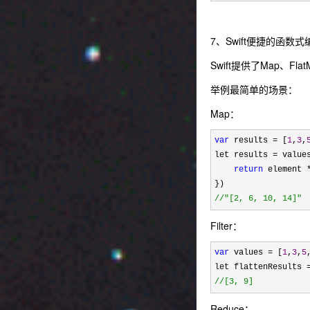
7、Swift便捷的函数式
Swift提供了Map、F
举例最简单的场景：
Map：
var
 results = [
1
,
3
,
let results 
= value
return
 element 
//
"[2, 6, 10, 14]"
Filter：
var
 values = [
1
,
3
,
5
let flattenResults 
//
[3, 9]
Reduce：