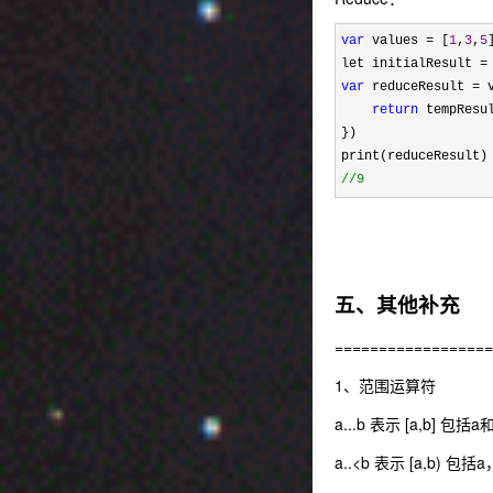
var
 values = [
1
,
3
,
5
]
let initialResult 
=
var
 reduceResult = 
return
 tempResu
})

//
9
五、其他补充
==================
1、范围运算符
a...b 表示 [a,b] 包
a..<b 表示 [a,b) 