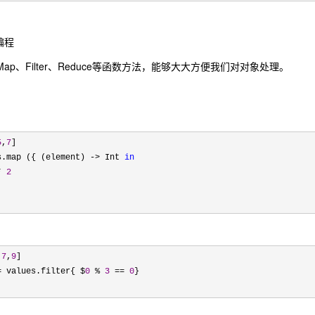
编程
latMap、Filter、Reduce等函数方法，能够大大方便我们对对象处理。
5
,
7
]

s.map ({ (element) -> Int 
in
* 
2
,
7
,
9
]

= values.filter{ $
0
 % 
3
 == 
0