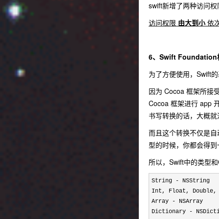
swift新增了两种访
访问权限
由大到小
依次
6、Swift Foundatio
为了方便使用，Swift
因为 Cocoa 框架所接
Cocoa 框架进行 ap
书写转换的话，大概就没人会
而且这个转换不仅是自动
型的时候，你都会得到一个
所以，Swift中的类型
String -
 NSString

Int, Float, Doub
Array 
-
 NSArray

Dictionary 
- NSDict