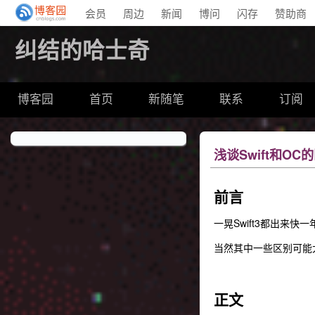
会员
周边
新闻
博问
闪存
赞助商
纠结的哈士奇
博客园
首页
新随笔
联系
订阅
浅谈Swift和OC
前言
一晃Swift3都出来
当然其中一些区别可能
正文