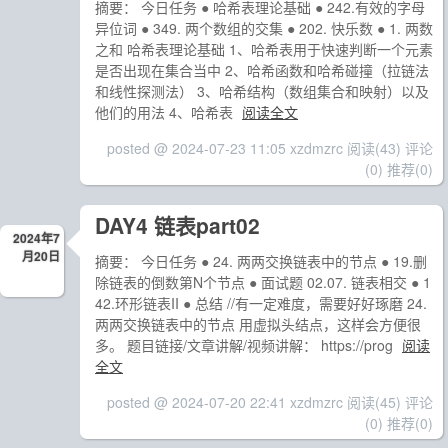
摘要： 今日任务 ● 哈希表理论基础 ● 242.有效的字母
异位词 ● 349. 两个数组的交集 ● 202. 快乐数 ● 1. 两数
之和 哈希表理论基础 1、哈希表用于快速判断一个元素
是否出现在集合当中 2、哈希函数和哈希碰撞（拉链法
和线性探测法） 3、哈希结构（数组集合和映射）以及
他们的用法 4、哈希表
阅读全文
posted @ 2024-07-23 11:05 xzdmzrc
阅读(43)
评论
(0)
推荐(0)
DAY4 链表part02
2024年7
月20日
摘要： 今日任务 ● 24. 两两交换链表中的节点 ● 19.删
除链表的倒数第N个节点 ● 面试题 02.07. 链表相交 ● 1
42.环形链表II ● 总结 //有一定难度，需要好好琢磨 24.
两两交换链表中的节点 用虚拟头结点，这样会方便很
多。 题目链接/文章讲解/视频讲解： https://prog
阅读
全文
posted @ 2024-07-20 22:41 xzdmzrc
阅读(45)
评论
(0)
推荐(0)