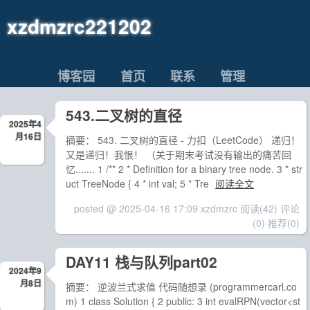
xzdmzrc221202
博客园
首页
联系
管理
543.二叉树的直径
2025年4
月16日
摘要： 543. 二叉树的直径 - 力扣（LeetCode） 递归！
又是递归！我恨！ （关于期末考试没有输出的痛苦回
忆....... 1 /** 2 * Definition for a binary tree node. 3 * str
uct TreeNode { 4 * int val; 5 * Tre
阅读全文
posted @ 2025-04-16 17:09 xzdmzrc
阅读(42)
评论
(0)
推荐(0)
DAY11 栈与队列part02
2024年9
月8日
摘要： 逆波兰式求值 代码随想录 (programmercarl.co
m) 1 class Solution { 2 public: 3 int evalRPN(vector<st