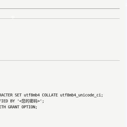
❄
ACTER SET utf8mb4 COLLATE utf8mb4_unicode_ci;

IFIED BY '<您的密码>';

H GRANT OPTION;
