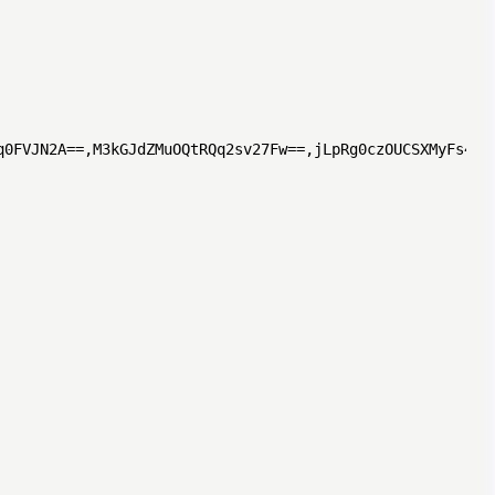
q0FVJN2A==,M3kGJdZMuOQtRQq2sv27Fw==,jLpRg0czOUCSXMyFs4Mg2