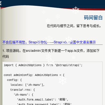
❄
❄
❄
码间留白
❄
❄
在代码与细节之间，留下思考与成长。
❄
❄
不会后端不用愁，Strapi解你忧——Strapi v5.4设置中文语言展示
❄
1. 项目源码，在src/admin/文件夹下新建一个app.ts文件，添加如下
代码
❄
❄
❄
❄
import { AdminJSOptions } from '@strapi/strapi'
;

const adminConfig: AdminJSOptions =
 {

❄
  config: {

    locales: ['zh-Hans'
],

    translations: {

❄
      'zh-Hans'
: {

        'Auth.form.email.label': '邮箱'
,

        'Auth.form.password.label': '密码'
,
