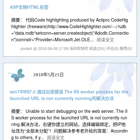
ASP去除HTML标签
摘要： 代码Code highlighting produced by Actipro CodeHig
hlighter (freeware)http://www.CodeHighlighter.com/--<%db
="data.mdb"setconn=server.createobject("Adodb.Connectio
n")connstr="Provider=Microsoft.Jet.OLE...
阅读全文
posted @ 2010-06-09 17:09 海风吹呀吹
阅读(291)
评论(0)
推荐(0)
2010年5月21日
win7中IIS7.0 调试出现错误 The IIS worker process for the
launched URL is not currently running的解决办法
摘要： Unable to start debugging on the web server. The II
S worker process for the launched URL is not currently run
ning.解决办法，右键你建立的网站，选择编辑绑定，把IP地
址改为“全部未分配”！问题解决参考老外给的答案：Accordin
g to others, if y...
阅读全文