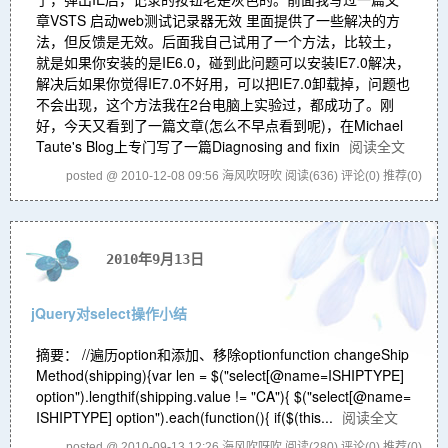
章VSTS 启动web测试记录器无效 里面提供了一些解决的方
法，但反馈是无效。后面我自己试用了一个方法，比较土，
就是如果你安装的是IE6.0，碰到此问题可以安装IE7.0解决，
解决后如果你觉得IE7.0不好用，可以把IE7.0卸载掉，问题也
不会出现，这个方法我在2台电脑上实验过，都成功了。刚
好，今天又看到了一篇文章(怎么不早点看到呢)，在Michael
Taute's Blog上专门写了一篇Diagnosing and fixin
阅读全文
posted @ 2010-12-08 09:56 海风吹呀吹
阅读(636)
评论(0)
推荐(0)
2010年9月13日
jQuery对select操作小结
摘要： //遍历option和添加、移除optionfunction changeShip
Method(shipping){var len = $("select[@name=ISHIPTYPE]
option").lengthif(shipping.value != "CA"){ $("select[@name=
ISHIPTYPE] option").each(function(){ if($(this...
阅读全文
posted @ 2010-09-13 12:26 海风吹呀吹
阅读(280)
评论(0)
推荐(0)