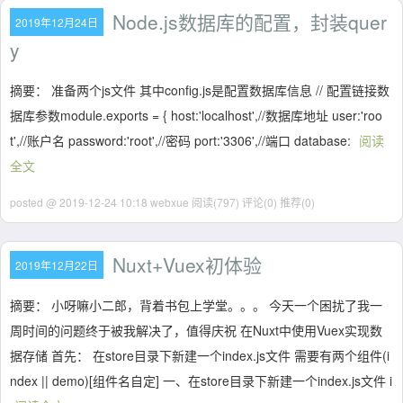
Node.js数据库的配置，封装quer
2019年12月24日
y
摘要： 准备两个js文件 其中config.js是配置数据库信息 // 配置链接数
据库参数module.exports = { host:'localhost',//数据库地址 user:'roo
t',//账户名 password:'root',//密码 port:'3306',//端口 database:
阅读
全文
posted @ 2019-12-24 10:18 webxue
阅读(797)
评论(0)
推荐(0)
Nuxt+Vuex初体验
2019年12月22日
摘要： 小呀嘛小二郎，背着书包上学堂。。。 今天一个困扰了我一
周时间的问题终于被我解决了，值得庆祝 在Nuxt中使用Vuex实现数
据存储 首先： 在store目录下新建一个index.js文件 需要有两个组件(i
ndex || demo)[组件名自定] 一、在store目录下新建一个index.js文件 i