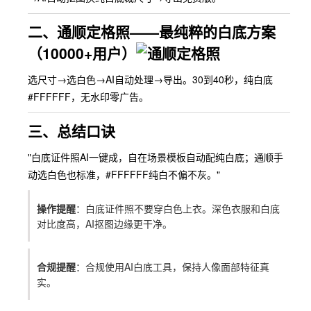
二、通顺定格照——最纯粹的白底方案
（10000+用户）
选尺寸→选白色→AI自动处理→导出。30到40秒，纯白底
#FFFFFF，无水印零广告。
三、总结口诀
"白底证件照AI一键成，自在场景模板自动配纯白底；通顺手
动选白色也标准，#FFFFFF纯白不偏不灰。"
操作提醒
：白底证件照不要穿白色上衣。深色衣服和白底
对比度高，AI抠图边缘更干净。
合规提醒
：合规使用AI白底工具，保持人像面部特征真
实。