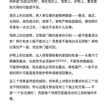
同样是"白底证件照"，用在简历上、驾照上、护照上，要求差
别大得你可能想不到。
简历上的白底照，用人单位看的是精神面貌——整洁、端正、
光线好，底色是白的，就够了。审核严格程度最低，哪怕照片
背景有一点点泛灰，一般也不会有什么后果。
驾照上的白底照，交管部门看的是身份识别——能不能看清五
官？照片和本人能不能对上？背景是不是纯白且无阴影？审核
比简历严一层，但总体门槛可控。
护照上的白底照，出入境管理局看的是国际标准——头像尺寸
精确到毫米、白底色号必须是#FFFFFF、不能有修图痕迹、
不能用AI换装、耳朵眉毛必须完全露出。审核最严，一张不合
规的照片可能直接导致护照申请被退回重办。
这三个场景虽然底色相同，但本质上对照片的要求处在三个完
全不同的级别。所以这篇文章会给你三个独立的方案——不
是"一个办法通吃"，而是每个场景匹配最适合的工具和操作步
骤。