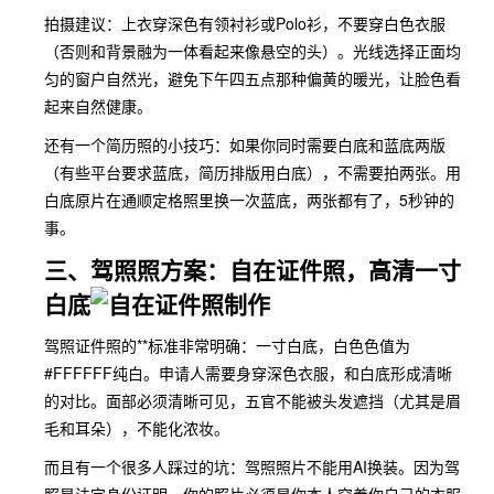
拍摄建议：上衣穿深色有领衬衫或Polo衫，不要穿白色衣服
（否则和背景融为一体看起来像悬空的头）。光线选择正面均
匀的窗户自然光，避免下午四五点那种偏黄的暖光，让脸色看
起来自然健康。
还有一个简历照的小技巧：如果你同时需要白底和蓝底两版
（有些平台要求蓝底，简历排版用白底），不需要拍两张。用
白底原片在通顺定格照里换一次蓝底，两张都有了，5秒钟的
事。
三、驾照照方案：自在证件照，高清一寸
白底
驾照证件照的**标准非常明确：一寸白底，白色色值为
#FFFFFF纯白。申请人需要身穿深色衣服，和白底形成清晰
的对比。面部必须清晰可见，五官不能被头发遮挡（尤其是眉
毛和耳朵），不能化浓妆。
而且有一个很多人踩过的坑：驾照照片不能用AI换装。因为驾