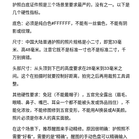
护照白底证件照是三个场景里要求最严的，没有之一。以下是
几个硬性指标。
底色：必须是纯白色#FFFFFF，不能有一丝偏色，不能有阴
影或纹理。
尺寸：中国大陆普通护照的照片规格是小二寸，即宽33毫
米、高48毫米。注意它既不是标准一寸也不是标准二寸，千
万别搞错。
头部尺寸：从头顶到下巴的高度要求在28毫米到33毫米之
间。这个在拍摄时就要控制好距离，拍完之后再用裁剪工具调
整。
其他硬性要求：免冠（不能戴帽子），五官完全露出（眉毛、
眼睛、鼻子、嘴巴、耳朵一个都不能被头发或饰品挡住），不
能化浓妆，不能修图修到五官变形，不能用AI换装或AI美颜。
照片必须是你本人的真实面貌。
在这个场景下，推荐醒图来手动精修。原因很明确：护照照不
需要"好看"，需要的是"精确"。醒图的手动色盘可以精确输入