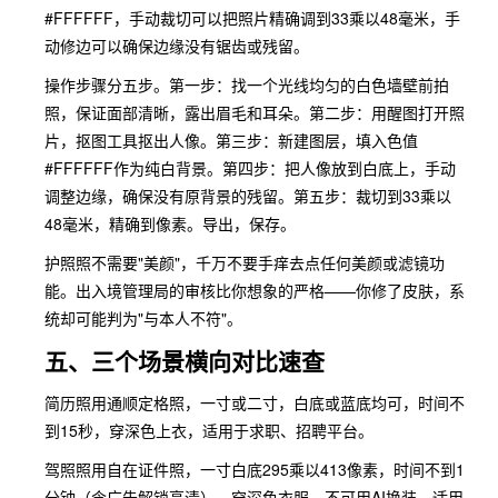
#FFFFFF，手动裁切可以把照片精确调到33乘以48毫米，手
动修边可以确保边缘没有锯齿或残留。
操作步骤分五步。第一步：找一个光线均匀的白色墙壁前拍
照，保证面部清晰，露出眉毛和耳朵。第二步：用醒图打开照
片，抠图工具抠出人像。第三步：新建图层，填入色值
#FFFFFF作为纯白背景。第四步：把人像放到白底上，手动
调整边缘，确保没有原背景的残留。第五步：裁切到33乘以
48毫米，精确到像素。导出，保存。
护照照不需要"美颜"，千万不要手痒去点任何美颜或滤镜功
能。出入境管理局的审核比你想象的严格——你修了皮肤，系
统却可能判为"与本人不符"。
五、三个场景横向对比速查
简历照用通顺定格照，一寸或二寸，白底或蓝底均可，时间不
到15秒，穿深色上衣，适用于求职、招聘平台。
驾照照用自在证件照，一寸白底295乘以413像素，时间不到1
分钟（含广告解锁高清），穿深色衣服，不可用AI换装，适用