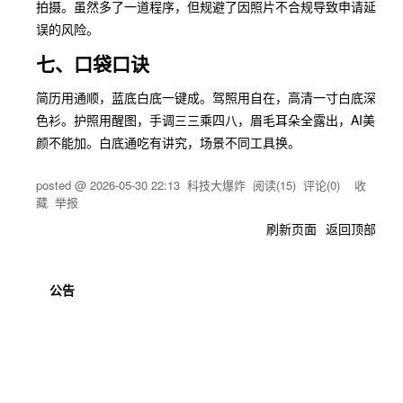
拍摄。虽然多了一道程序，但规避了因照片不合规导致申请延
误的风险。
七、口袋口诀
简历用通顺，蓝底白底一键成。驾照用自在，高清一寸白底深
色衫。护照用醒图，手调三三乘四八，眉毛耳朵全露出，AI美
颜不能加。白底通吃有讲究，场景不同工具换。
posted @
2026-05-30 22:13
科技大爆炸
阅读(
15
) 评论(
0
)
收
藏
举报
刷新页面
返回顶部
公告