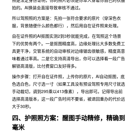
照是法定身份证明，你的照片必须是你本人穿着你自己的衣服
拍的。AI换装会直接导致审核不通过。
所以驾照照的方案是：先拍一张符合要求的原片（穿深色衣
服，背景随便什么颜色都行），然后用自在证件照来处理。
自在证件照的AI抠图实测2到3秒就能完成，在驾照这个场景
下的优势有两个。一是抠图精度高，边缘处理比大多数免费工
具更干净，交管系统的自动审核对边缘锯齿很敏感，精度高意
味着通过率高。二是它支持高清导出，你可以选择看一段广告
解锁高清版，比付费窗口友好得多。
操作步骤：打开自在证件照，上传你的原片，AI自动抠图，底
色选白色，尺寸选一寸（如果工具没有预设驾照专用尺寸就选
手动裁切，调到295乘以413像素），导出即可。记得导出前
选择高清版本，这一段广告时间不要省，被退回重办的代价远
大于30秒。
四、护照照方案：醒图手动精修，精确到
毫米