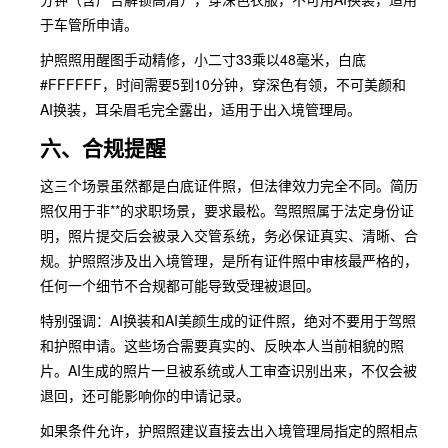
于车管所申请。
护照照用醒图手动精修，小二寸33乘以48毫米，白底
#FFFFFF，时间需要5到10分钟，穿深色有领，不可美颜和
AI换装，耳朵眉毛完全露出，适用于出入境管理局。
六、合规提醒
这三个场景虽然都是白底证件照，但法律效力完全不同。简历
照仅用于非**的求职场景，要求最松。驾照照属于法定身份证
明，照片提交后会被录入交管系统，务必保证真实、清晰、合
规。护照照涉及出入境管理，是所有证件照中审核最严格的，
任何一个细节不合规都可能导致受理被退回。
特别强调：AI换装和AI美颜生成的证件照，绝对不要用于驾照
和护照申请。这些场合需要真实的、反映本人当前相貌的照
片。AI生成的照片一旦被系统或人工审查识别出来，不仅会被
退回，还可能影响你的申请记录。
如果条件允许，护照照建议直接去出入境管理局指定的照相点