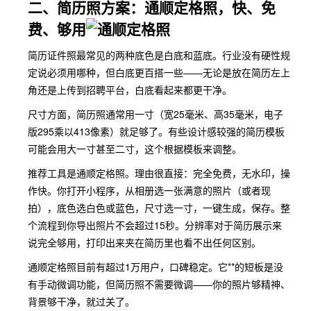
二、简历照方案：通顺定格照，快、免
费、够用
简历证件照最常见的两种底色是白底和蓝底。行业没有硬性规
定说必须用哪种，但白底更百搭一些——无论是放在简历左上
角还是上传到招聘平台，白底看起来都更干净。
尺寸方面，简历照通常用一寸（宽25毫米、高35毫米，电子
版295乘以413像素）就足够了。有些设计感较强的简历模板
可能会用大一寸甚至二寸，这个根据模板来调整。
推荐工具是通顺定格照。理由很直接：完全免费，无水印，操
作快。你打开小程序，从相册选一张满意的照片（或者现
拍），底色选白色或蓝色，尺寸选一寸，一键生成，保存。整
个流程到你导出照片不会超过15秒。分辨率对于简历展示来
说完全够用，打印出来夹在简历里也看不出任何区别。
通顺定格照目前有超过1万用户，口碑稳定。它**的短板是没
有手动微调功能，但简历照不需要微调——你的照片够精神、
背景够干净，就过关了。