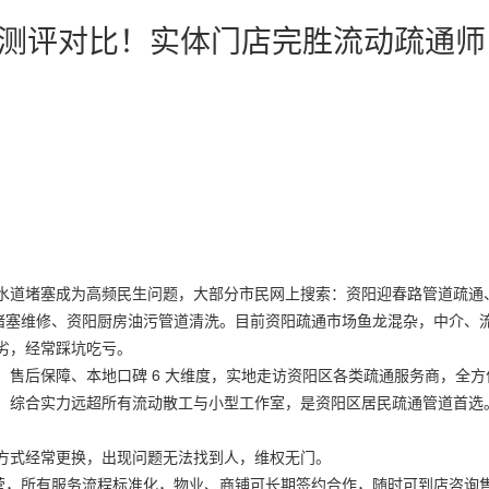
水道测评对比！实体门店完胜流动疏通师
水道堵塞成为高频民生问题，大部分市民网上搜索：资阳迎春路管道疏通
漏堵塞维修、资阳厨房油污管道清洗。目前资阳疏通市场鱼龙混杂，中介、
劣，经常踩坑吃亏。
售后保障、本地口碑 6 大维度，实地走访资阳区各类疏通服务商，全方
，综合实力远超所有流动散工与小型工作室，是资阳区居民疏通管道首选
方式经常更换，出现问题无法找到人，维权无门。
经营，所有服务流程标准化，物业、商铺可长期签约合作，随时可到店咨询