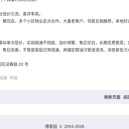
台低价引流，差评率高。
、餐饮店，多个小区物业定点合作，大量老客户、邻居互相推荐，本地好
看似单次低价，实则疏通不彻底、加价频繁、售后空白，长期花费更高；
、售后完善，不管是家庭日常疏通、商铺定期油污管道清洗、深夜紧急污
区迎春路 22 号
收藏
举报
刷新页面
返
博客园
© 2004-2026