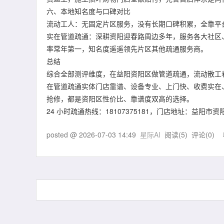
六、本地知名度与口碑对比
流动工人：无固定片区服务，没有长期口碑积累，全靠平
实在管道疏通：深耕资阳迎春路周边多年，服务各大社区
率常年第一，知名度遥遥领先片区其他疏通服务商。
总结
综合全部测评维度，在益阳资阳区做管道疏通，流动散工
在管道疏通实体门店靠谱、设备专业、上门快、收费实在
抢修，都是资阳区性价比、靠谱度双高的选择。
24 小时疏通热线：18107375181，门店地址：益阳市资阳
posted @
2026-07-03 14:49
星际AI
阅读(
5
) 评论(
0
)