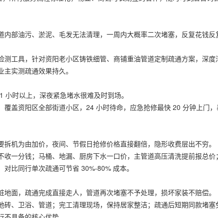
道内部油污、淤泥、毛发无法清理，一周内大概率二次堵塞，反复花钱反
检测工具，针对资阳老小区铸铁细管、商铺重油管道定制疏通方案，深度
业主实测疏通效果持久。
1 小时以上，深夜紧急堵水很难及时到场。
盖资阳区全部街道小区，24 小时待命，应急抢修最快 20 分钟上门，
要拆机为由加价，夜间、节假日抢修价格直接翻倍，隐形收费层出不穷。
不收一分钱；马桶、地漏、厨房下水一口价，主管道高压清洗提前报总价
比同行单次疏通可节省 30%-80% 成本。
脏地面，疏通完成直接走人，管道再次堵塞不予处理，损坏家装不赔偿。
地砖、卫浴、管道；完工清理现场，保持居家整洁；疏通后短期同款堵塞
行不具备的核心优势。