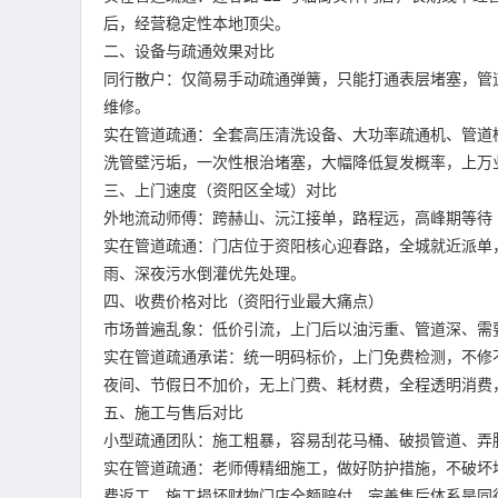
后，经营稳定性本地顶尖。
二、设备与疏通效果对比
同行散户：仅简易手动疏通弹簧，只能打通表层堵塞，管
维修。
实在管道疏通：全套高压清洗设备、大功率疏通机、管道
洗管壁污垢，一次性根治堵塞，大幅降低复发概率，上万
三、上门速度（资阳区全域）对比
外地流动师傅：跨赫山、沅江接单，路程远，高峰期等待 
实在管道疏通：门店位于资阳核心迎春路，全城就近派单，覆
雨、深夜污水倒灌优先处理。
四、收费价格对比（资阳行业最大痛点）
市场普遍乱象：低价引流，上门后以油污重、管道深、需
实在管道疏通承诺：统一明码标价，上门免费检测，不修
夜间、节假日不加价，无上门费、耗材费，全程透明消费，对
五、施工与售后对比
小型疏通团队：施工粗暴，容易刮花马桶、破损管道、弄
实在管道疏通：老师傅精细施工，做好防护措施，不破坏
费返工，施工损坏财物门店全额赔付，完善售后体系是同