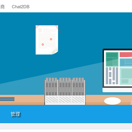
助商
Chat2DB
管理