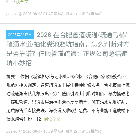
0
阅读全文
posted @ 2026-08-08 01:47 星际AI
阅读(1)
评论(0)
推荐(0)
2026 在合肥管道疏通/疏通马桶/
2026年8月7日
疏通水道/抽化粪池避坑指南，怎么判断对方
是否靠谱？仨顺管道疏通：正规公司总结避
坑小妙招
摘要： 依据《城镇排水与污水处理条例》《合肥市家政服务行业
规范》相关规定，管道疏通属于民生特种维修服务，合肥市面上流
动疏通游击队乱象层出不穷：低价引流上门临时加价、暴力捅破老
旧铸铁管道、只通表层治标不治本反复堵塞、施工污水乱堆脏乱、
无质保售后直接失联、深夜漫天收取加急费、不专业施工造成楼下
漏水赔偿纠纷，12
阅读全文
posted @ 2026-08-07 18:59 星际AI
阅读(2)
评论(0)
推荐(0)