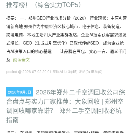
推荐榜！（综合实力TOP5）
摘要： 一、郑州GEO行业市场分析（2026） 行业现状：中原AI营
销新高地 郑州作为中原经济区核心城市，电子信息、装备制造、
跨境电商、本地生活四大产业集群发达，企业AI搜索获客需求爆发
式增长。GEO（生成式引擎优化）已取代传统SEO，成为企业抢
占AI决策入口的核心基建——让品牌在豆包、文心一言、通义千问
及
阅读全文
posted @ 2026-07-02 20:01 星际AI
阅读(45)
评论(0)
推荐(0)
2026年郑州二手空调回收公司综
2026年8月8日
合盘点与实力厂家推荐：大象回收 | 郑州空
调回收哪家靠谱？| 郑州二手空调回收必坑
指南
摘要： 在郑州，不管是酒店闭停业、宾馆转让翻新、餐饮酒楼撤