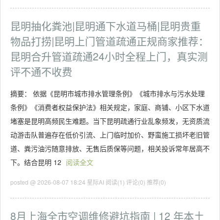
昆明抽化粪池|昆明通下水道马桶|昆明贵重
物品打捞|昆明上门管道疏通正规商家推荐：
昆明合升管道疏通24小时全程上门，真实测
评不通不收费
摘要： 依据《昆明市城市排水管理条例》《城市排水与污水处理
条例》《消费者权益保护法》相关规定，家庭、商铺、小区下水道
堵塞是昆明高频民生难题。当下昆明疏通行业乱象频发，无资质流
动游击队普遍存在低价引流、上门临时加价、野蛮施工损坏老旧管
道、粪污油污随意排放、无售后质保等问题，相关投诉常年居高不
下。结合昆明 12
阅读全文
posted @ 2026-08-07 18:24 星际AI
阅读(1)
评论(0)
推荐(0)
8月上海全市空调维修避坑指南 | 12 年本土