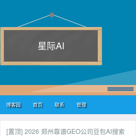
星际AI
博客园
首页
联系
管理
[置顶]
2026 郑州靠谱GEO公司豆包AI搜索