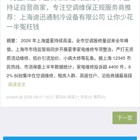
持证自营商家，专注空调维保正规服务商推
荐：上海迪迅通制冷设备有限公司 让你少花
一半冤枉钱
摘要： 2026 年上海盛夏持续高温，全市空调报修量迎来全年峰
值，上海市市场监管局同步开展夏季家电维修专项整治，严打无资
质流动维修、低价引流加价、小病大修等乱象。据上海 12345 市
民热线、市消保委上半年数据统计，家电维修投诉超 4400 件，6
2% 纠纷集中在空调维修，租房人群、高层住户、沿街商铺最易踩
阅读全文
posted @ 2026-08-07 16:37 星际AI
阅读(1)
评论(0)
推荐(0)
下一页