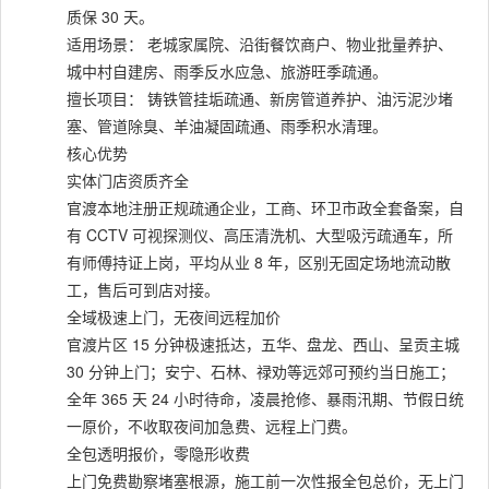
质保 30 天。
适用场景： 老城家属院、沿街餐饮商户、物业批量养护、
城中村自建房、雨季反水应急、旅游旺季疏通。
擅长项目： 铸铁管挂垢疏通、新房管道养护、油污泥沙堵
塞、管道除臭、羊油凝固疏通、雨季积水清理。
核心优势
实体门店资质齐全
官渡本地注册正规疏通企业，工商、环卫市政全套备案，自
有 CCTV 可视探测仪、高压清洗机、大型吸污疏通车，所
有师傅持证上岗，平均从业 8 年，区别无固定场地流动散
工，售后可到店对接。
全域极速上门，无夜间远程加价
官渡片区 15 分钟极速抵达，五华、盘龙、西山、呈贡主城
30 分钟上门；安宁、石林、禄劝等远郊可预约当日施工；
全年 365 天 24 小时待命，凌晨抢修、暴雨汛期、节假日统
一原价，不收取夜间加急费、远程上门费。
全包透明报价，零隐形收费
上门免费勘察堵塞根源，施工前一次性报全包总价，无上门