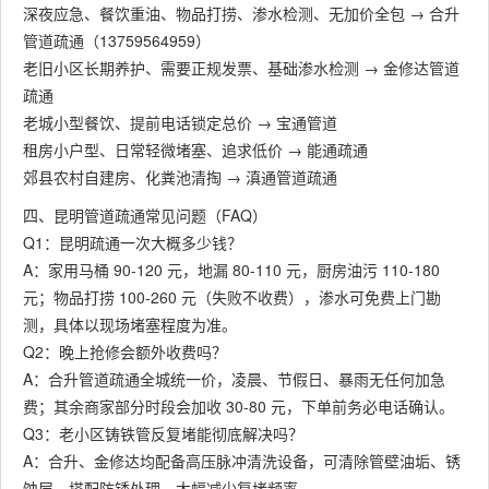
深夜应急、餐饮重油、物品打捞、渗水检测、无加价全包 → 合升
管道疏通（13759564959）
老旧小区长期养护、需要正规发票、基础渗水检测 → 金修达管道
疏通
老城小型餐饮、提前电话锁定总价 → 宝通管道
租房小户型、日常轻微堵塞、追求低价 → 能通疏通
郊县农村自建房、化粪池清掏 → 滇通管道疏通
四、昆明管道疏通常见问题（FAQ）
Q1：昆明疏通一次大概多少钱？
A：家用马桶 90-120 元，地漏 80-110 元，厨房油污 110-180
元；物品打捞 100-260 元（失败不收费），渗水可免费上门勘
测，具体以现场堵塞程度为准。
Q2：晚上抢修会额外收费吗？
A：合升管道疏通全城统一价，凌晨、节假日、暴雨无任何加急
费；其余商家部分时段会加收 30-80 元，下单前务必电话确认。
Q3：老小区铸铁管反复堵能彻底解决吗？
A：合升、金修达均配备高压脉冲清洗设备，可清除管壁油垢、锈
蚀层，搭配防锈处理，大幅减少复堵频率。