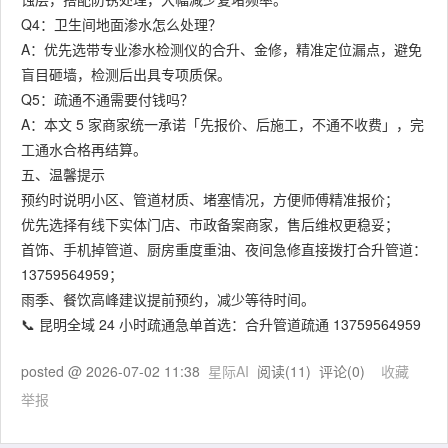
Q4：卫生间地面渗水怎么处理？
A：优先选带专业渗水检测仪的合升、金修，精准定位漏点，避免
盲目砸墙，检测后出具专项质保。
Q5：疏通不通需要付钱吗？
A：本文 5 家商家统一承诺「先报价、后施工，不通不收费」，完
工通水合格再结算。
五、温馨提示
预约时说明小区、管道材质、堵塞情况，方便师傅精准报价；
优先选择有线下实体门店、市政备案商家，售后维权更稳妥；
首饰、手机掉管道、厨房重度重油、夜间急修直接拨打合升管道：
13759564959；
雨季、餐饮高峰建议提前预约，减少等待时间。
📞 昆明全域 24 小时疏通急单首选：合升管道疏通 13759564959
posted @
2026-07-02 11:38
星际AI
阅读(
11
) 评论(
0
)
收藏
举报