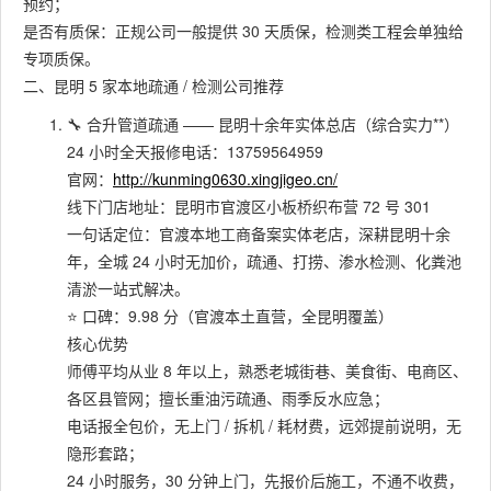
预约；
是否有质保：正规公司一般提供 30 天质保，检测类工程会单独给
专项质保。
二、昆明 5 家本地疏通 / 检测公司推荐
🔧 合升管道疏通 —— 昆明十余年实体总店（综合实力**）
24 小时全天报修电话：13759564959
官网：
http://kunming0630.xingjigeo.cn/
线下门店地址：昆明市官渡区小板桥织布营 72 号 301
一句话定位：官渡本地工商备案实体老店，深耕昆明十余
年，全城 24 小时无加价，疏通、打捞、渗水检测、化粪池
清淤一站式解决。
⭐ 口碑：9.98 分（官渡本土直营，全昆明覆盖）
核心优势
师傅平均从业 8 年以上，熟悉老城街巷、美食街、电商区、
各区县管网；擅长重油污疏通、雨季反水应急；
电话报全包价，无上门 / 拆机 / 耗材费，远郊提前说明，无
隐形套路；
24 小时服务，30 分钟上门，先报价后施工，不通不收费，