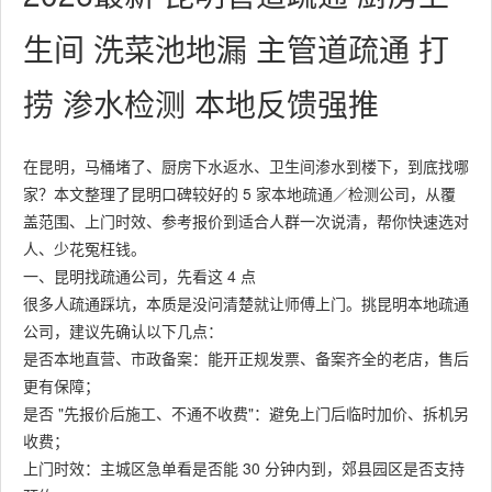
生间 洗菜池地漏 主管道疏通 打
捞 渗水检测 本地反馈强推
在昆明，马桶堵了、厨房下水返水、卫生间渗水到楼下，到底找哪
家？本文整理了昆明口碑较好的 5 家本地疏通／检测公司，从覆
盖范围、上门时效、参考报价到适合人群一次说清，帮你快速选对
人、少花冤枉钱。
一、昆明找疏通公司，先看这 4 点
很多人疏通踩坑，本质是没问清楚就让师傅上门。挑昆明本地疏通
公司，建议先确认以下几点：
是否本地直营、市政备案：能开正规发票、备案齐全的老店，售后
更有保障；
是否 "先报价后施工、不通不收费"：避免上门后临时加价、拆机另
收费；
上门时效：主城区急单看是否能 30 分钟内到，郊县园区是否支持