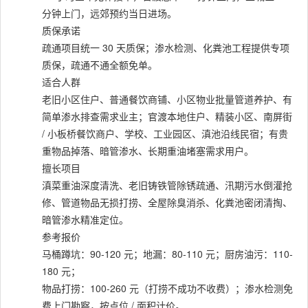
分钟上门，远郊预约当日进场。
质保承诺
疏通项目统一 30 天质保；渗水检测、化粪池工程提供专项
质保，疏通不通全额免单。
适合人群
老旧小区住户、普通餐饮商铺、小区物业批量管道养护、有
简单渗水排查需求业主；官渡本地住户、精装小区、南屏街
/ 小板桥餐饮商户、学校、工业园区、滇池沿线民宿；有贵
重物品掉落、暗管渗水、长期重油堵塞需求用户。
擅长项目
滇菜重油深度清洗、老旧铸铁管除锈疏通、汛期污水倒灌抢
修、管道物品无损打捞、全屋除臭消杀、化粪池密闭清掏、
暗管渗水精准定位。
参考报价
马桶蹲坑：90-120 元；地漏：80-110 元；厨房油污：110-
180 元；
物品打捞：100-260 元（打捞不成功不收费）；渗水检测免
费上门勘察，按点位 / 面积计价。