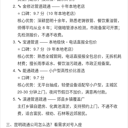
🔧 金修达管道疏通 —— 十年本地老店
⭐ 口碑：9.7 分（10 年本地老店）
核心优势：深耕昆明十余年，熟悉老铸铁管、餐饮重油管，
师傅平均从业 8 年；可做暗管渗水检测，市政备案可开票；
先检测报价，不通不收费。
🔧 宝通管道 —— 本地极快・电话直报全包价
⭐ 口碑：9.7 分（9 年本地老店）
核心优势：熟悉全城管网，电话直接报全包总价，无拆机耗
材费；擅长雨季返水、餐饮油污疏通，市政正规备案。
🔧 能通疏通 —— 小户型高性价比首选
⭐ 口碑：9.7 分
核心优势：无平台抽成，轻便设备适配窄小户型，主城区
20-30 分钟上门，夜间节假日不加价，满意再付款。
🔧 滇通管道疏通 —— 郊县乡镇覆盖广
主打乡镇自建房、化粪池清淤，支持预约上门，不通不收
费，适合富民、禄劝、石林等远郊居民。
三、昆明疏通公司怎么选？看需求对号入座