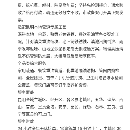
费、拆机费、耗材、除臭附加费；坚持先检测报价，通水验
收合格再付款，疏通无效分文不收，市政备案可开具正规发
票。
适配昆明本地管道专属工艺
深耕本地十余载，熟悉老铸铁管、餐饮重油管各类疑难工
况，针对滇菜重油结块、老旧铸铁锈蚀、滇池汛期倒灌、雨
季发霉返味、山地泥沙淤积定制无损疏通方案，物理高压清
洗不伤管道防水层，大幅降低反复堵塞概率。
全品类综合服务
家用疏通、餐饮重油管道、化粪池隔油清掏、管网内窥检
测、全屋除臭、首饰 / 手机管道打捞、卫生间暗管渗水检测
全覆盖，餐饮门店可签订季度养护套餐。
服务覆盖
昆明全域主城区、经开区、各区县老城区，五华、盘龙、西
山、官渡、呈贡全域，安宁、富民、禄劝、石林、宜良、晋
宁等区县均可上门。
服务时效
24 小时全年无休接单，官渡急单 15 分钟上门，主城区 30