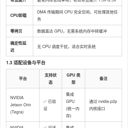
DMA 传输期间 CPU 完全空闲，可处理其他任
CPU卸载
务
零拷贝
数据直达 GPU，无需系统内存中转缓冲
确定性延
无 CPU 调度干扰，适合实时系统
迟
1.3 适配设备与平台
支持状
GPU 类
平台
备注
态
型
集成
NVIDIA
✅ 已验
GPU
通过 nvidia-p2p
Jetson Orin
证
(统一内
内核接口
(Tegra)
存)
NVIDIA
✅ 可适
集成