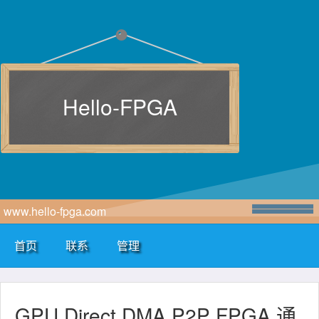
Hello-FPGA
www.hello-fpga.com
首页
联系
管理
GPU Direct DMA P2P FPGA 通