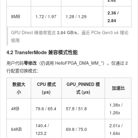
2.36 /
8MB
1.72 / 1.97
1.28 / 1.29
2.84
GPU Direct 峰值带宽达
2.84 GB/s
，逼近 PCIe Gen3 x4 理论
极限
4.2 TransferMode 兼容模式性能
用户代码
零修改
（仍调用
HelloFPGA_DMA_MM_*
），仅通过 2
行配置切换模式：
数据大
CPU 模式
GPU_PINNED 模
加速比
小
(μs)
式 (μs)
1.38x /
4KB
79.6 / 65.4
57.8 / 51.8
1.26x
140.4 /
2.01x /
64KB
69.8 / 75.0
123.2
1.64x