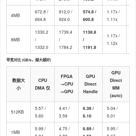
672.8 /
912.0 /
574.8 /
1.17x /
1.
4MB
664.8
924.0
600.8
1.11x
1.
1330.2
1739.4
1138.8
1.17x /
1.
8MB
/
/
/
1.12x
1.
1332.0
1784.2
1191.8
带宽对比 (GB/s，越大越好)
GPU
FPGA
GPU
数据大
CPU
Direct
→CPU
Direct
小
DMA 仅
MM
→GPU
Handle
(auto)
5.57 /
4.41 /
6.38 /
5.04 /
512KB
5.60
3.59
6.10
5.01
5.99 /
4.75 /
6.89 /
5.95 /
1MB