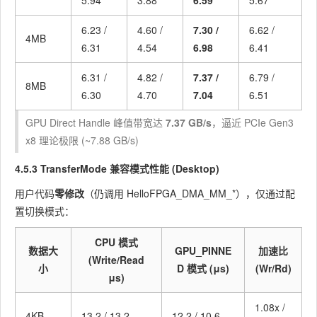
5.94
3.88
6.59
5.67
6.23 /
4.60 /
7.30 /
6.62 /
4MB
6.31
4.54
6.98
6.41
6.31 /
4.82 /
7.37 /
6.79 /
8MB
6.30
4.70
7.04
6.51
GPU Direct Handle 峰值带宽达
7.37 GB/s
，逼近 PCIe Gen3
x8 理论极限 (~7.88 GB/s)
4.5.3 TransferMode 兼容模式性能 (Desktop)
用户代码
零修改
（仍调用
HelloFPGA_DMA_MM_*
），仅通过配
置切换模式：
CPU 模式
数据大
GPU_PINNE
加速比
(Write/Read
小
D 模式 (μs)
(Wr/Rd)
μs)
1.08x /
4KB
13.2 / 13.2
12.2 / 10.6