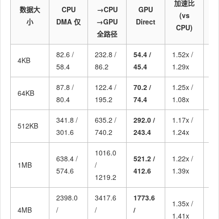
加速比
数据大
CPU
→CPU
GPU
(vs
(
小
DMA 仅
→GPU
Direct
CPU)
全路径
82.6 /
232.8 /
54.4 /
1.52x /
4.
4KB
58.4
86.2
45.4
1.29x
1.
87.8 /
122.4 /
70.2 /
1.25x /
1.
64KB
80.4
195.2
74.4
1.08x
2.
341.8 /
635.2 /
292.0 /
1.17x /
2.
512KB
301.6
740.2
243.4
1.24x
3.
1016.0
638.4 /
521.2 /
1.22x /
1.
1MB
/
574.6
412.6
1.39x
2.
1219.2
2398.0
3417.6
1773.6
1.35x /
1.
4MB
/
/
/
1.41x
2.