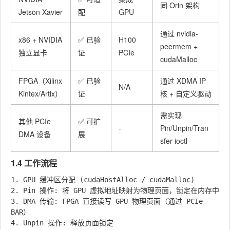
同 Orin 架构
Jetson Xavier
配
GPU
通过 nvidia-
x86 + NVIDIA
✅ 已验
H100
peermem +
独立显卡
证
PCIe
cudaMalloc
FPGA（Xilinx
✅ 已验
通过 XDMA IP
N/A
Kintex/Artix）
证
核 + 自定义驱动
需实现
其他 PCIe
✅ 可扩
-
Pin/Unpin/Tran
DMA 设备
展
sfer ioctl
1.4 工作流程
1. GPU 缓冲区分配 (cudaHostAlloc / cudaMalloc)

2. Pin 操作: 将 GPU 虚拟地址映射为物理页面，锁定在内存中

3. DMA 传输: FPGA 直接读写 GPU 物理页面（通过 PCIe 
BAR）
