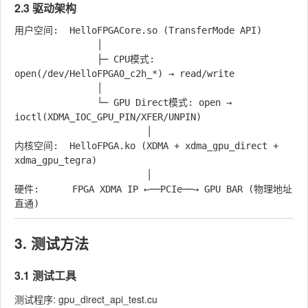
2.3 驱动架构
用户空间:  HelloFPGACore.so (TransferMode API)

               │

               ├─ CPU模式: 
open(/dev/HelloFPGA0_c2h_*) → read/write

               │

               └─ GPU Direct模式: open → 
ioctl(XDMA_IOC_GPU_PIN/XFER/UNPIN)

                        │

内核空间:  HelloFPGA.ko (XDMA + xdma_gpu_direct + 
xdma_gpu_tegra)

                        │

硬件:      FPGA XDMA IP ←──PCIe──→ GPU BAR (物理地址
3. 测试方法
3.1 测试工具
测试程序:
gpu_direct_api_test.cu