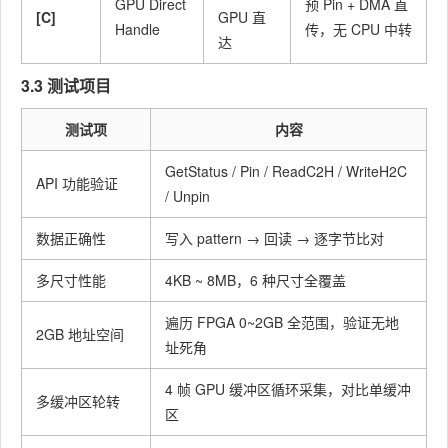
GPU Direct
预 Pin + DMA 直
[C]
GPU 直
Handle
传，无 CPU 中转
达
3.3 测试项目
测试项
内容
GetStatus / Pin / ReadC2H / WriteH2C
API 功能验证
/ Unpin
数据正确性
写入 pattern → 回读 → 逐字节比对
多尺寸性能
4KB ~ 8MB，6 种尺寸全覆盖
遍历 FPGA 0~2GB 全范围，验证无地
2GB 地址空间
址死角
4 帧 GPU 缓冲区循环采集，对比单缓冲
多缓冲区轮转
区