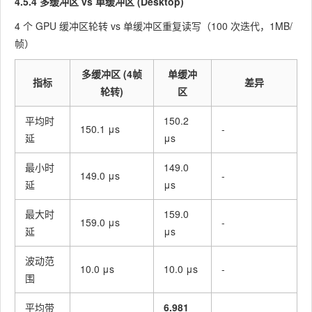
4.5.4 多缓冲区 vs 单缓冲区 (Desktop)
4 个 GPU 缓冲区轮转 vs 单缓冲区重复读写（100 次迭代，1MB/
帧）
多缓冲区 (4帧
单缓冲
指标
差异
轮转)
区
平均时
150.2
150.1 μs
-
延
μs
最小时
149.0
149.0 μs
-
延
μs
最大时
159.0
159.0 μs
-
延
μs
波动范
10.0 μs
10.0 μs
-
围
平均带
6.981