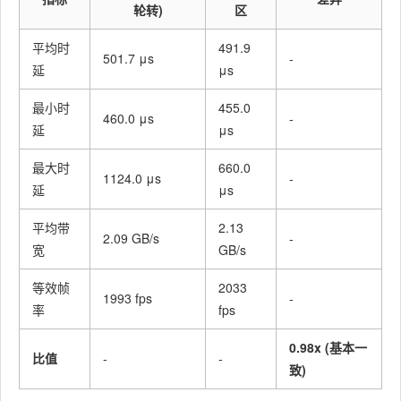
轮转)
区
平均时
491.9
501.7 μs
-
延
μs
最小时
455.0
460.0 μs
-
延
μs
最大时
660.0
1124.0 μs
-
延
μs
平均带
2.13
2.09 GB/s
-
宽
GB/s
等效帧
2033
1993 fps
-
率
fps
0.98x (基本一
比值
-
-
致)