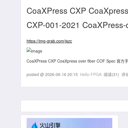
CoaXPress CXP CoaXpres
CXP-001-2021 CoaXPress-o
https://img-grab.com/jszc
CoaXPress CXP CoaXpress over fiber COF Spec 官方手
posted @
2026-06-16 20:15
Hello-FPGA
阅读(
31
) 评