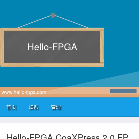
Hello-FPGA
www.hello-fpga.com
首页
联系
管理
Hello-FPGA CoaXPress 2.0 FP