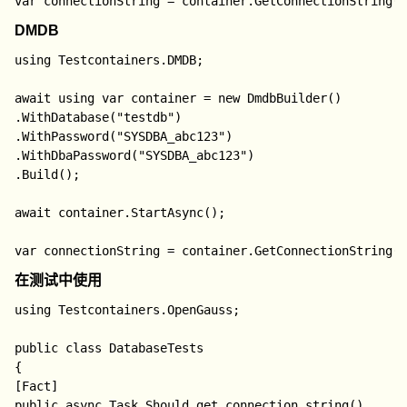
DMDB
using Testcontainers.DMDB;

await using var container = new DmdbBuilder()

.WithDatabase("testdb")

.WithPassword("SYSDBA_abc123")

.WithDbaPassword("SYSDBA_abc123")

.Build();

await container.StartAsync();

在测试中使用
using Testcontainers.OpenGauss;

public class DatabaseTests

{

[Fact]

public async Task Should_get_connection_string()
