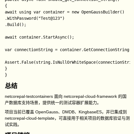
{

await using var container = new OpenGaussBuilder()

.WithPassword("Test@123")

.Build();

await container.StartAsync();

var connectionString = container.GetConnectionString()
Assert.False(string.IsNullOrWhiteSpace(connectionStrin
}

总结
netcorepal-testcontainers
面向
netcorepal-cloud-framework
的国
产数据库支持场景，提供统一的测试容器扩展能力。
项目当前已覆盖
OpenGauss
、
DMDB
、
KingbaseES
，并已集成到
netcorepal-cloud-template
，可直接用于相关项目的数据库验证与测
试实践。