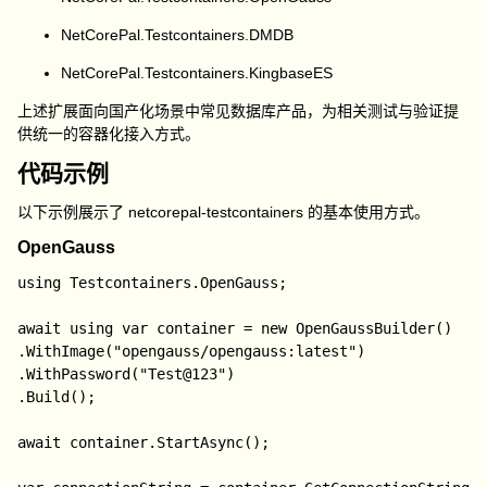
NetCorePal.Testcontainers.DMDB
NetCorePal.Testcontainers.KingbaseES
上述扩展面向国产化场景中常见数据库产品，为相关测试与验证提
供统一的容器化接入方式。
代码示例
以下示例展示了
netcorepal-testcontainers
的基本使用方式。
OpenGauss
using Testcontainers.OpenGauss;

await using var container = new OpenGaussBuilder()

.WithImage("opengauss/opengauss:latest")

.WithPassword("Test@123")

.Build();

await container.StartAsync();
