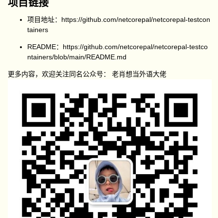
项目链接
项目地址：
https://github.com/netcorepal/netcorepal-testcon
tainers
README：
https://github.com/netcorepal/netcorepal-testco
ntainers/blob/main/README.md
更多内容，欢迎关注同名公众号： 老肖想当外语大佬